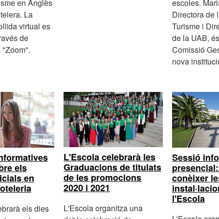
isme en Anglès
escoles. Mar
telera. La
Directora de 
llida virtual es
Turisme i Dir
través de
de la UAB, é
a "Zoom".
Comissió Ges
nova instituci
L'Escola celebrarà les
nformatives
Sessió inf
Graduacions de titulats
bre els
presencial:
de les promocions
icials en
conèixer le
2020 i 2021
oteleria
instal·laci
l'Escola
L'Escola organitza una
ebrarà els dies
L'Escola orga