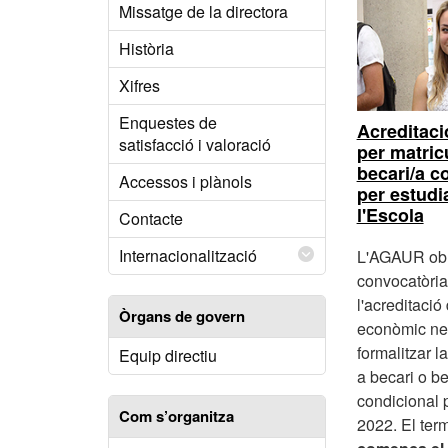
Missatge de la directora
Història
Xifres
Enquestes de
Acreditac
satisfacció i valoració
per matric
becari/a c
Accessos i plànols
per estudi
l'Escola
Contacte
Internacionalització
L'AGAUR obr
convocatòria 
l'acreditació
Òrgans de govern
econòmic ne
formalitzar l
Equip directiu
a becari o b
condicional 
Com s’organitza
2022. El term