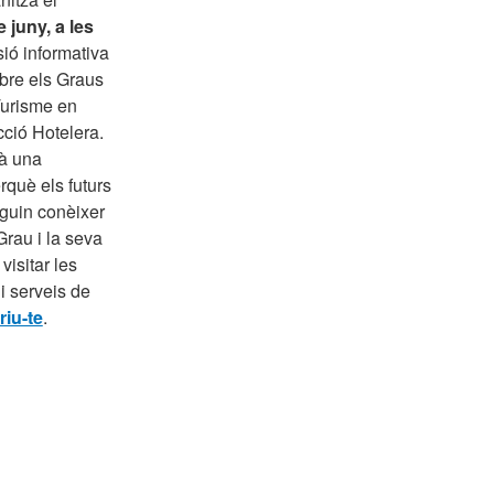
 juny, a les
sió informativa
bre els Graus
Turisme en
cció Hotelera.
rà una
rquè els futurs
guin conèixer
rau i la seva
visitar les
 i serveis de
riu-te
.