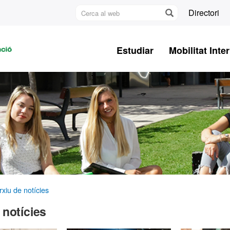
Cerca
Directori
al
U
web
A
Estudiar
Mobilitat Inte
B
rxiu de notícies
 notícies