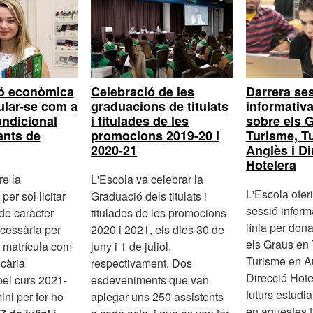
ió econòmica
Darrera se
Celebració de les
ular-se com a
informativa
graduacions de titulats
ondicional
sobre els 
i titulades de les
ants de
Turisme, T
promocions 2019-20 i
Anglès i Di
2020-21
Hotelera
e la
L'Escola va celebrar la
L'Escola ofer
per sol·licitar
Graduació dels titulats i
sessió inform
 de caràcter
titulades de les promocions
línia per don
cessària per
2020 i 2021, els dies 30 de
els Graus en 
a matrícula com
juny i 1 de juliol,
Turisme en A
ecària
respectivament. Dos
Direcció Hotel
pel curs 2021-
esdeveniments que van
futurs estudia
ini per fer-ho
aplegar uns 250 assistents
en aquestes t