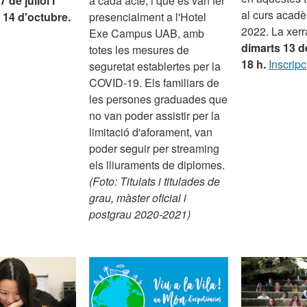
 de juliol i
a cada acte, i que es van fer
al curs acad
l 14 d'octubre.
presencialment a l'Hotel
2022. La xerr
Exe Campus UAB, amb
dimarts 13 de 
totes les mesures de
18 h.
Inscripc
seguretat establertes per la
COVID-19. Els familiars de
les persones graduades que
no van poder assistir per la
limitació d'aforament, van
poder seguir per streaming
els lliuraments de diplomes.
(Foto: Titulats i titulades de
grau, màster oficial i
postgrau 2020-2021)