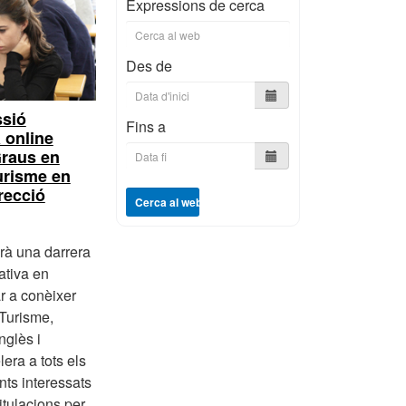
Expressions de cerca
Des de
ssió
Fins a
 online
Graus en
urisme en
recció
Cerca al web
irà una darrera
ativa en
ar a conèixer
Turisme,
nglès i
era a tots els
nts interessats
itulacions per