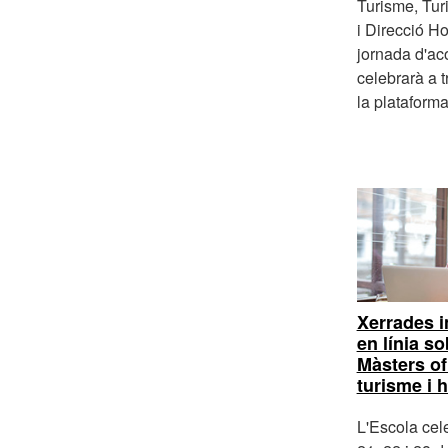
Turisme, Tur
i Direcció Ho
jornada d'aco
celebrarà a 
la plataform
Xerrades i
en línia so
Màsters of
turisme i h
L'Escola cel