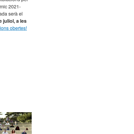
èmic 2021-
ada serà el
juliol, a les
ions obertes!