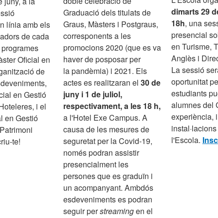
doble celebració de
 juny, a la
dimarts 29 de
Graduació dels titulats de
essió
18h
, una ses
Graus, Màsters i Postgraus,
n línia amb els
presencial so
corresponents a les
nadors de cada
en Turisme, 
promocions 2020 (que es va
s programes
Anglès i Dire
haver de posposar per
àster Oficial en
La sessió se
la pandèmia) i 2021. Els
rganització de
oportunitat pe
actes es realitzaran el
30 de
sdeveniments,
estudiants pu
juny i 1 de juliol,
cial en Gestió
alumnes del G
respectivament, a les 18 h,
oteleres, i el
experiència, i 
a l'Hotel Exe Campus. A
al en Gestió
instal·lacions
causa de les mesures de
 Patrimoni
l'Escola.
Insc
seguretat per la Covid-19,
riu-te!
només podran assistir
presencialment les
persones que es graduïn i
un acompanyant. Ambdós
esdeveniments es podran
seguir per
streaming
en el