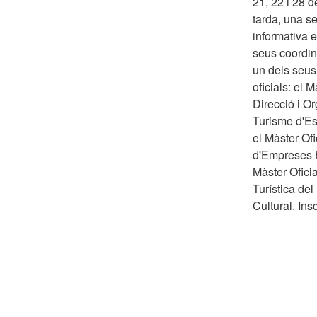
21, 22 i 28 de
tarda, una s
informativa e
seus coordi
un dels seu
oficials: el M
Direcció i O
Turisme d'E
el Màster Ofi
d'Empreses H
Màster Ofici
Turística del
Cultural. Insc