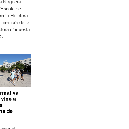
ia Noguera,
l'Escola de
ecció Hotelera
s membre de la
tora d'aquesta
ó.
ormativa
 vine a
s
ons de
nitza el