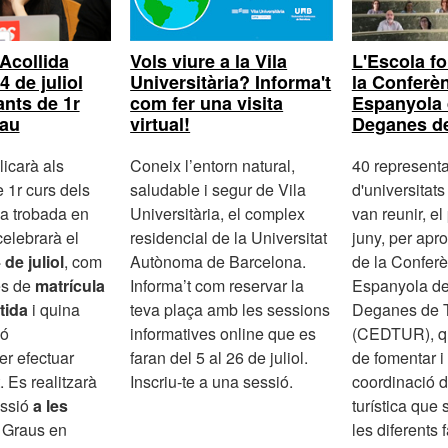
Acollida
L'Escola f
Vols viure a la Vila
4 de juliol
la Conferè
Universitària? Informa't
ants de 1r
Espanyola 
com fer una visita
rau
Deganes d
virtual!
licarà als
40 represent
Coneix l’entorn natural,
 1r curs dels
d'universitat
saludable i segur de Vila
a trobada en
van reunir, el
Universitària, el complex
celebrarà el
juny, per apro
residencial de la Universitat
de juliol
, com
de la Confer
Autònoma de Barcelona.
és de
matrícula
Espanyola de
Informa’t com reservar la
stida
i quina
Deganes de 
teva plaça amb les sessions
ió
(CEDTUR), que
informatives online que es
er efectuar
de fomentar i 
faran del 5 al 26 de juliol.
. Es realitzarà
coordinació d
Inscriu-te a una sessió.
essió
a les
turística que 
 Graus en
les diferents f