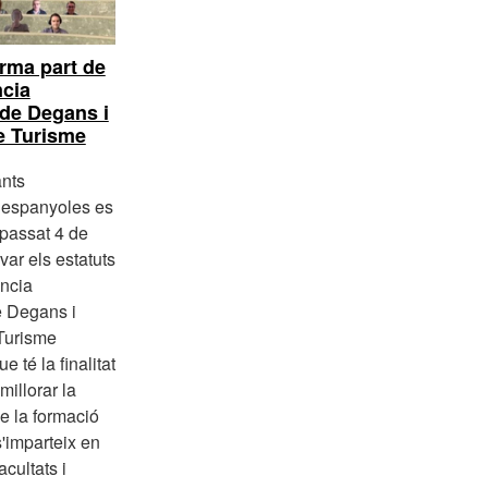
orma part de
ncia
de Degans i
e Turisme
ants
s espanyoles es
 passat 4 de
var els estatuts
ència
 Degans i
Turisme
 té la finalitat
millorar la
e la formació
s'imparteix en
acultats i