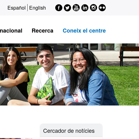
Facebook
Twitter
Youtube
LinkedIn
Instagram
Flickr
Español
English
rnacional
Recerca
Coneix el centre
Cercador de notícies