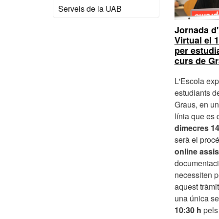
Serveis de la UAB
Jornada d'
Virtual el 1
per estudi
curs de G
L'Escola exp
estudiants de
Graus, en un
línia que es 
dimecres 14 
serà el proc
online assi
documentac
necessiten p
aquest tràmit
una única s
10:30 h
pels