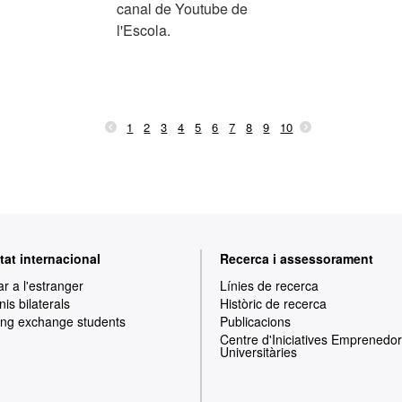
canal de Youtube de
l'Escola.
1
2
3
4
5
6
7
8
9
10
tat internacional
Recerca i assessorament
ar a l'estranger
Línies de recerca
is bilaterals
Històric de recerca
ng exchange students
Publicacions
Centre d'Iniciatives Emprenedo
Universitàries