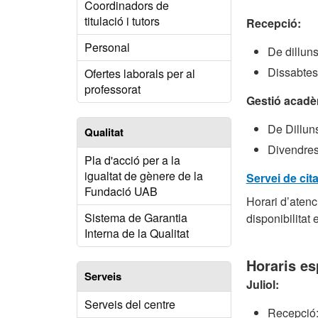
Coordinadors de
titulació i tutors
Recepció:
Personal
De dillun
Dissabtes
Ofertes laborals per al
professorat
Gestió acadè
De Dilluns
Qualitat
Divendres
Pla d'acció per a la
igualtat de gènere de la
Servei de cit
Fundació UAB
Horari d’atenc
Sistema de Garantia
disponibilitat
Interna de la Qualitat
Horaris es
Serveis
Juliol:
Serveis del centre
Recepció: