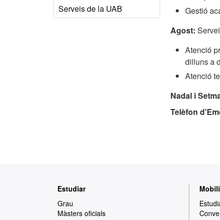
Serveis de la UAB
Gestió ac
Agost:
Servei
Atenció pr
dilluns a 
Atenció te
Nadal i Setm
Telèfon d'Em
Mapa
Estudiar
Mobili
web
Grau
Estudi
Màsters oficials
Conven