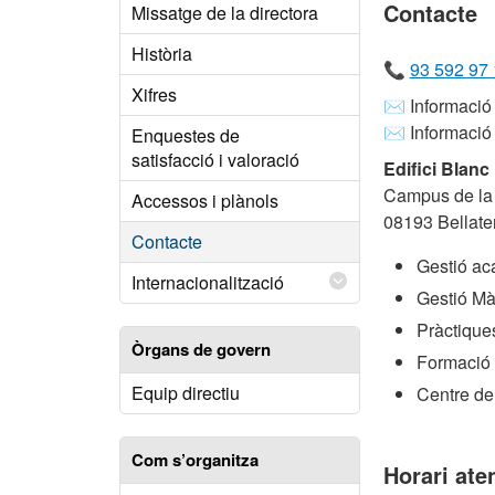
Contacte
Missatge de la directora
Història
📞
93 592 97
Xifres
✉️ Informaci
✉️ Informació
Enquestes de
satisfacció i valoració
Edifici Blanc
Campus de la 
Accessos i plànols
08193 Bellater
Contacte
Gestió ac
Internacionalització
Gestió Mà
Pràctiques
Òrgans de govern
Formació
Equip directiu
Centre de
Com s’organitza
Horari ate