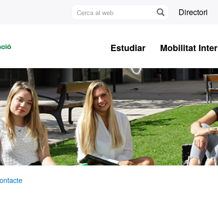
Cerca
Directori
al
U
web
A
Estudiar
Mobilitat Inte
B
ontacte