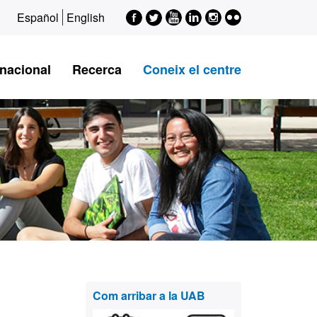
Facebook
Twitter
Youtube
LinkedIn
Instagram
Flickr
Español
English
rnacional
Recerca
Coneix el centre
Informació
Com arribar a la UAB
complementària