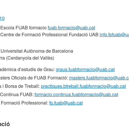
 10
ó Escola FUAB formacio
fuab.formacio@uab.cat
 Centre de Formació Professional Fundació UAB
info.fpfuab@u
Universitat Autònoma de Barcelona
ra (Cerdanyola del Vallès)
adèmica d’estudis de Grau:
graus.fuabformacio@uab.cat
sters Oficials de FUAB Formació:
masters.fuabformacio@uab.c
 i Borsa de Treball:
practiques.btreball.fuabformacio@uab.cat
 Contínua FUAB:
formacio.continua.fuabformacio@uab.cat
 Formació Professional:
fp.fuab@uab.cat
nció