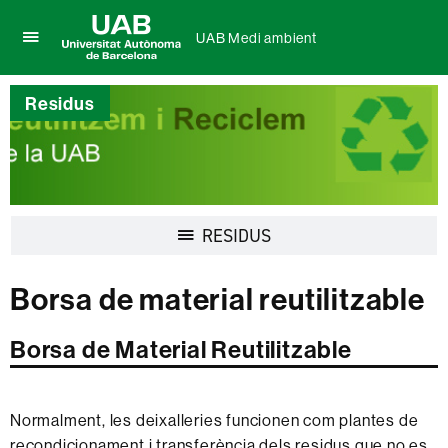
UAB Medi ambient
Prem
UAB
per
Universitat
desplegar
Residus
Autònoma
el
de
menú
Barcelona
de
UAB
Medi
ambient
Desplegar
RESIDUS
la
navegació
Borsa de material reutilitzable
Borsa de Material Reutilitzable
Normalment, les deixalleries funcionen com plantes de
recondicionament i transferència dels residus que no es