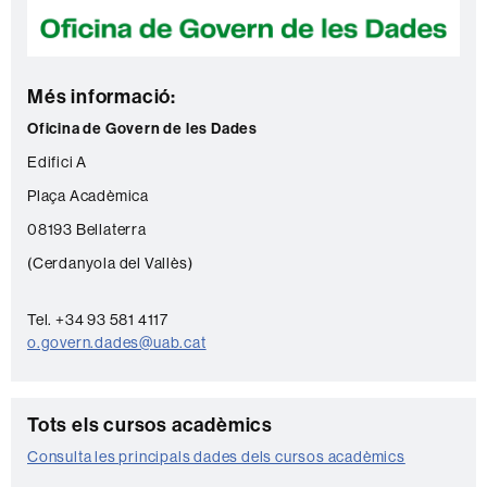
c
t
e
Més informació:
Oficina de Govern de les Dades
Edifici A
Plaça Acadèmica
08193 Bellaterra
(Cerdanyola del Vallès)
Tel. +34 93 581 4117
o.govern.dades@uab.cat
C
Tots els cursos acadèmics
o
Consulta les principals dades dels cursos acadèmics