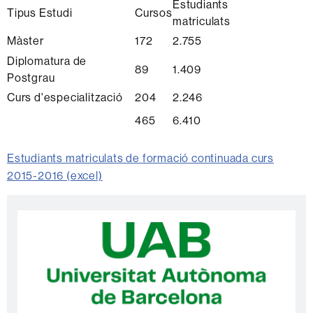
Estudiants
Tipus Estudi
Cursos
matriculats
Màster
172
2.755
Diplomatura de
89
1.409
Postgrau
Curs d'especialització
204
2.246
465
6.410
Estudiants matriculats de formació continuada curs
2015-2016 (excel)
Informació
C
complementària
o
n
t
a