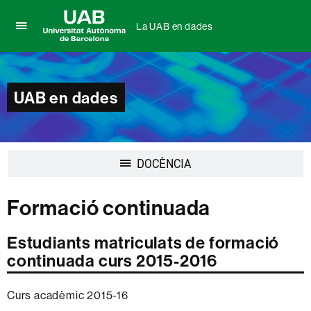
La UAB en dades
Prem
UAB
per
Universitat
desplegar
Autònoma
el
de
UAB en dades
menú
Barcelona
de
La
UAB
en
Desplegar
DOCÈNCIA
dades
la
navegació
Formació continuada
Estudiants matriculats de formació
continuada curs 2015-2016
Curs acadèmic 2015-16