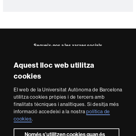
n
t
a
c
t
e
Segueix-nos a les xarxes socials
Aquest lloc web utilitza
Reconeixement internacional de l'excel·lència
cookies
HR
Excellence
El web de la Universitat Autònoma de Barcelona
in
utilitza cookies pròpies i de tercers amb
Research
Amb el finançament de
-
finalitats tècniques i analítiques. Si desitja més
Euraxess
informació accedeixi a la nostra
política de
cookies
.
Sobre
Només s’utilitzen cookies quan és