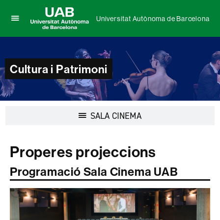
Universitat Autònoma de Barcelona
Prem
UAB
per
Universitat
desplegar
Autònoma
el
de
Cultura i Patrimoni
menú
Barcelona
de
Universitat
Autònoma
de
Desplegar
SALA CINEMA
Barcelona
la
navegació
Properes projeccions
Programació Sala Cinema UAB