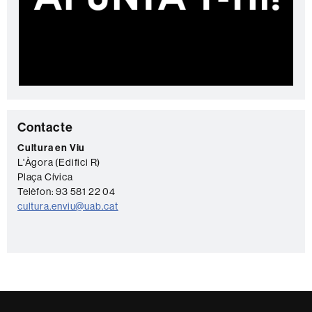
C
Contacte
o
Cultura en Viu
L'Àgora (Edifici R)
n
Plaça Cívica
t
Telèfon: 93 581 22 04
a
cultura.enviu@uab.cat
c
t
e