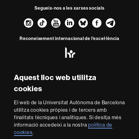
Segueix-nos a les xarxes socials
Instagram
TikTok
YouTube
LinkedIn
Bluesky
Faceboo
Teleg
Reconeixement internacional de l'excel·lència
HR
Excellence
in
Research
Amb el finançament de
-
Aquest lloc web utilitza
Euraxess
cookies
Sobre
El web de la Universitat Autònoma de Barcelona
aquest
utilitza cookies pròpies i de tercers amb
web
Avís legal
Protecció de dades
Sobre el
finalitats tècniques i analítiques. Si desitja més
informació accedeixi a la nostra
política de
web
Accessibilitat web
Mapa del web UAB
cookies
.