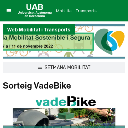
Mobilitat i Transports
Prem
UAB
per
Universitat
desplegar
Web Mobilitat i Transports
Autònoma
el
de
menú
Barcelona
de
Mobilitat
i
Transports
Desplegar
SETMANA MOBILITAT
la
navegació
Sorteig VadeBike