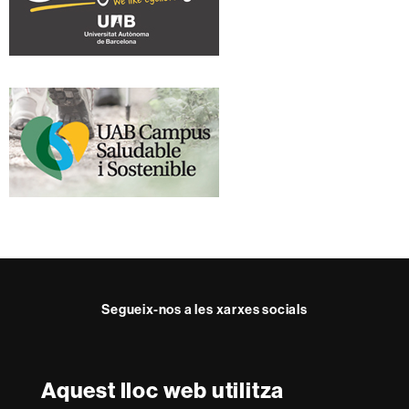
Segueix-nos a les xarxes socials
Instagram
TikTok
YouTube
LinkedIn
Bluesky
Faceboo
Teleg
Aquest lloc web utilitza
Reconeixement internacional de l'excel·lència