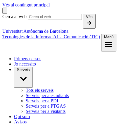
Vés al contingut principal
Cerca al web
Vés
Universitat Autònoma de Barcelona
Tecnologies de la Informació i la Comunicació (TIC)
Menú
Primers passos
Jo necessito
Serveis
Tots els serveis
Serveis per a estudiants
Serveis per a PDI
Serveis per a PTGAS
Serveis per a visitants
Qui som
Avisos