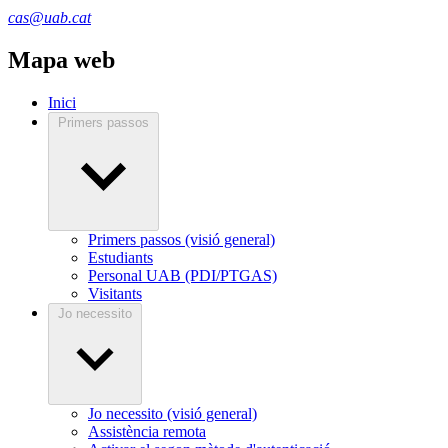
cas@uab.cat
Mapa web
Inici
Primers passos
Primers passos (visió general)
Estudiants
Personal UAB (PDI/PTGAS)
Visitants
Jo necessito
Jo necessito (visió general)
Assistència remota