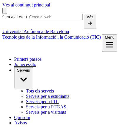
Vés al contingut principal
Cerca al web
Vés
Universitat Autònoma de Barcelona
Tecnologies de la Informació i la Comunicació (TIC)
Menú
Primers passos
Jo necessito
Serveis
Tots els serveis
Serveis per a estudiants
Serveis per a PDI
Serveis per a PTGAS
Serveis per a visitants
Qui som
Avisos