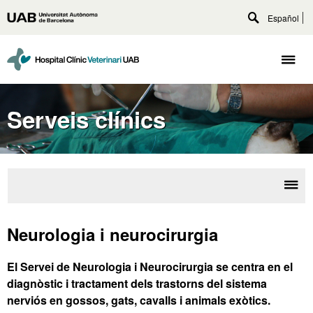
Vés
Español
Universitat
al
Desplega
Autònoma
contingut
cercador
principal
de
Desp
Barcelona
naveg
Serveis clínics
Desp
Serv
la
Clín
Neurologia i neurocirurgia
nave
El Servei de Neurologia i Neurocirurgia se centra en el
diagnòstic i tractament dels trastorns del sistema
nerviós en gossos, gats, cavalls i animals exòtics.