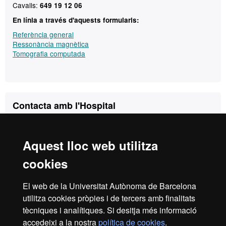
Cavalls:
649 19 12 06
En línia a través d'aquests formularis:
Referència general
Ressonància magnètica
Tomografia computada
Contacte
Contacta amb l'Hospital
Hospital Clínic Veterinari
Carrer de l'Hospital, Campus UAB,
Universitat Autònoma de Barcelona.
Aquest lloc web utilitza
08193 Bellaterra
(Cerdanyola del Vallès)
cookies
Correu:
hcv@uab.cat
El web de la Universitat Autònoma de Barcelona
Urgències:
utilitza cookies pròpies i de tercers amb finalitats
De dilluns a divendres, de 9 a 20h:
93 581 18 94
tècniques i analítiques. Si desitja més informació
accedeixi a la nostra
política de cookies
.
De dilluns a divendres de 20 a 9h i caps de setmana: