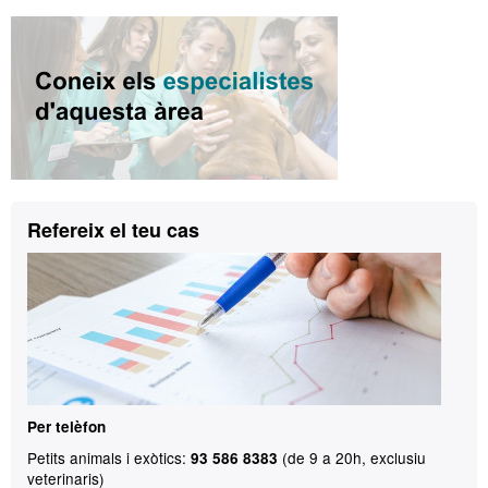
Informació
complementària
Contacte
Refereix el teu cas
Per telèfon
Petits animals i exòtics:
(de 9 a 20h, exclusiu
93 586 8383
veterinaris)