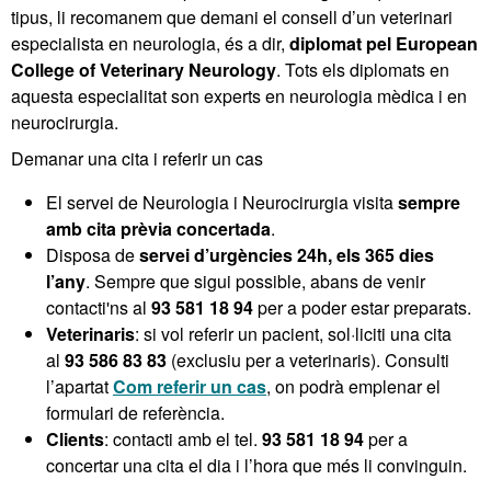
tipus, li recomanem que demani el consell d’un veterinari
especialista en neurologia, és a dir,
diplomat pel European
College of Veterinary Neurology
. Tots els diplomats en
aquesta especialitat son experts en neurologia mèdica i en
neurocirurgia.
Demanar una cita i referir un cas
El servei de Neurologia i Neurocirurgia visita
sempre
amb cita prèvia concertada
.
Disposa de
servei d’urgències 24h, els 365 dies
l’any
. Sempre que sigui possible, abans de venir
contacti'ns al
93 581 18 94
per a poder estar preparats.
Veterinaris
: si vol referir un pacient, sol·liciti una cita
al
93 586 83 83
(exclusiu per a veterinaris). Consulti
l’apartat
Com referir un cas
, on podrà emplenar el
formulari de referència.
Clients
: contacti amb el tel.
93 581 18 94
per a
concertar una cita el dia i l’hora que més li convinguin.