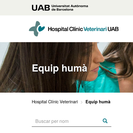
Vés
Universitat
al
contingut
Autònoma
principal
de
Barcelona
Equip humà
Hospital Clínic Veterinari
Equip humà
Vés
Buscar
per