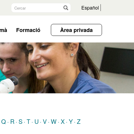
Cercar
Vés
Español
umà
Formació
Àrea privada
Q
R
S
T
U
V
W
X
Y
Z