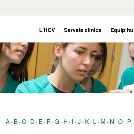
L'HCV
Serveis clínics
Equip h
A
B
C
D
E
F
G
H
I
J
K
L
M
N
O
P