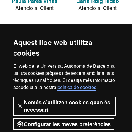
Paula Parés Viñas
Carla Roig Ridao
Atenció al Client
Atenció al Client
Aquest lloc web utilitza
cookies
El web de la Universitat Autònoma de Barcelona
utilitza cookies pròpies i de tercers amb finalitats
tècniques i analítiques. Si desitja més informació
Maria Serra Colomer
Núria Thomas
accedeixi a la nostra
política de cookies
.
Castrillo
Atenció al Client
Atenció al Client
Només s’utilitzen cookies quan és
necessari
Configurar les meves preferències