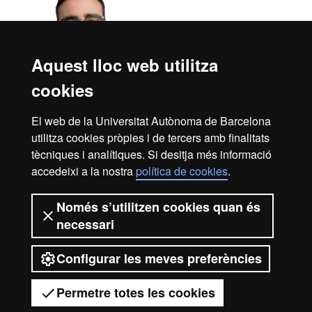
Aquest lloc web utilitza
cookies
El web de la Universitat Autònoma de Barcelona
utilitza cookies pròpies i de tercers amb finalitats
Pablo Moreno Serrano
tècniques i analítiques. Si desitja més informació
Neurologia i
accedeixi a la nostra
política de cookies
.
Neurocirurgia
Veterinari intern
Només s’utilitzen cookies quan és
necessari
Configurar les meves preferències
© 2026 Universitat Autònoma de Barcelona
Permetre totes les cookies
Política de
Protecció de
Avís
Portal de