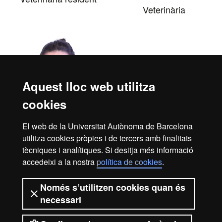
Veterinària
Aquest lloc web utilitza
cookies
El web de la Universitat Autònoma de Barcelona
utilitza cookies pròpies i de tercers amb finalitats
Eva Salido Llasat
tècniques i analítiques. Si desitja més informació
Hospitalització i cures
accedeixi a la nostra
política de cookies
.
intensives
Veterinària
Només s’utilitzen cookies quan és
necessari