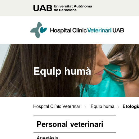
Vés
Universitat
al
contingut
Autònoma
principal
de
Barcelona
Equip humà
Hospital Clínic Veterinari
Equip humà
Etologi
Personal veterinari
Anestèsia