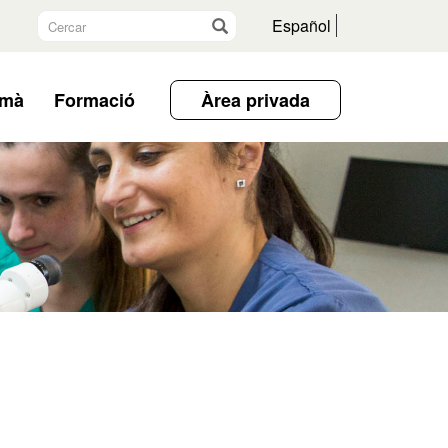
Cercar
Vés
Español
umà
Formació
Àrea privada