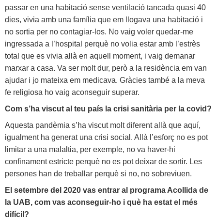
passar en una habitació sense ventilació tancada quasi 40
dies, vivia amb una família que em llogava una habitació i
no sortia per no contagiar-los. No vaig voler quedar-me
ingressada a l’hospital perquè no volia estar amb l’estrès
total que es vivia allà en aquell moment, i vaig demanar
marxar a casa. Va ser molt dur, però a la residència em van
ajudar i jo mateixa em medicava. Gràcies també a la meva
fe religiosa ho vaig aconseguir superar.
Com s’ha viscut al teu país la crisi sanitària per la covid?
Aquesta pandèmia s’ha viscut molt diferent allà que aquí,
igualment ha generat una crisi social. Allà l’esforç no es pot
limitar a una malaltia, per exemple, no va haver-hi
confinament estricte perquè no es pot deixar de sortir. Les
persones han de treballar perquè si no, no sobreviuen.
El setembre del 2020 vas entrar al programa Acollida de
la UAB, com vas aconseguir-ho i què ha estat el més
difícil?