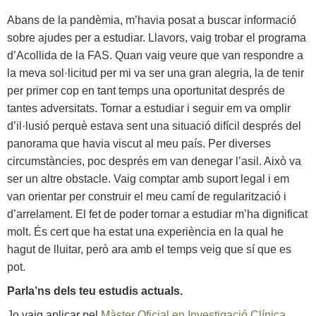
Abans de la pandèmia, m’havia posat a buscar informació
sobre ajudes per a estudiar. Llavors, vaig trobar el programa
d’Acollida de la FAS. Quan vaig veure que van respondre a
la meva sol·licitud per mi va ser una gran alegria, la de tenir
per primer cop en tant temps una oportunitat després de
tantes adversitats. Tornar a estudiar i seguir em va omplir
d’il·lusió perquè estava sent una situació difícil després del
panorama que havia viscut al meu país. Per diverses
circumstàncies, poc després em van denegar l’asil. Això va
ser un altre obstacle. Vaig comptar amb suport legal i em
van orientar per construir el meu camí de regularització i
d’arrelament. El fet de poder tornar a estudiar m’ha dignificat
molt. És cert que ha estat una experiència en la qual he
hagut de lluitar, però ara amb el temps veig que sí que es
pot.
Parla’ns dels teu estudis actuals.
Jo vaig aplicar pel
Màster Oficial en Investigació Clínica