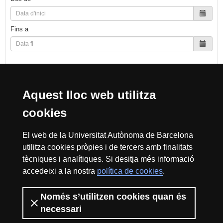
Fins a
Cerca
Aquest lloc web utilitza
cookies
Reconeixement internacional de l'excel·lència
El web de la Universitat Autònoma de Barcelona
HR
utilitza cookies pròpies i de tercers amb finalitats
tècniques i analítiques. Si desitja més informació
accedeixi a la nostra
política de cookies
.
Excell
Només s’utilitzen cookies quan és
Inici
Sobre el web
Accessibilitat web
Avís Legal
Política de
privacitat
Protecció de dades
necessari
La Fundació Autònoma Solidària té com a missió el contribuir a la