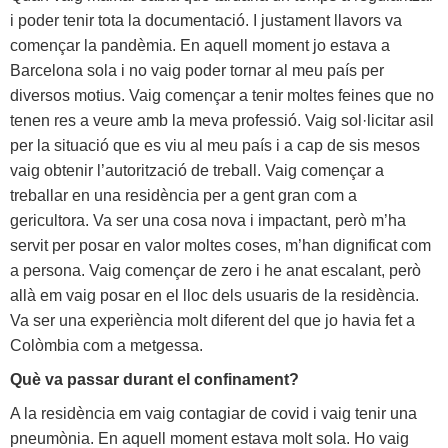
i poder tenir tota la documentació. I justament llavors va
començar la pandèmia. En aquell moment jo estava a
Barcelona sola i no vaig poder tornar al meu país per
diversos motius. Vaig començar a tenir moltes feines que no
tenen res a veure amb la meva professió. Vaig sol·licitar asil
per la situació que es viu al meu país i a cap de sis mesos
vaig obtenir l’autorització de treball. Vaig començar a
treballar en una residència per a gent gran com a
gericultora. Va ser una cosa nova i impactant, però m’ha
servit per posar en valor moltes coses, m’han dignificat com
a persona. Vaig començar de zero i he anat escalant, però
allà em vaig posar en el lloc dels usuaris de la residència.
Va ser una experiència molt diferent del que jo havia fet a
Colòmbia com a metgessa.
Què va passar durant el confinament?
A la residència em vaig contagiar de covid i vaig tenir una
pneumònia. En aquell moment estava molt sola. Ho vaig