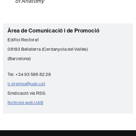
of Anatomy
C
Àrea de Comunicació i de Promoció
o
Edifici Rectorat
n
08193 Bellaterra (Cerdanyola del Vallès)
t
(Barcelona)
a
c
Tel. +34 93 586 82 28
t
g.premsa@uab.cat
e
Sindicació via RSS:
Notícies web UAB