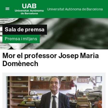
Universitat Autònoma de Barcelona
Prem
UAB
per
Universitat
desplegar
Autònoma
el
Sala de premsa
de
menú
Barcelona
de
Premsa i mitjans
Universitat
Autònoma
de
Mor el professor Josep Maria
Barcelona
Domènech