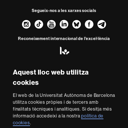
Segueix-nos a les xarxes socials
Instagram
TikTok
YouTube
LinkedIn
Bluesky
Faceboo
Teleg
Reconeixement internacional de l'excel·lència
HR
Excellence
in
Research
-
Aquest lloc web utilitza
Amb el finançament de
Euraxess
cookies
Sobre
El web de la Universitat Autònoma de Barcelona
utilitza cookies pròpies i de tercers amb
aquest
finalitats tècniques i analítiques. Si desitja més
web
Avís legal
Protecció de dades
Sobre el
informació accedeixi a la nostra
política de
web
Accessibilitat web
Mapa del web UAB
cookies
.