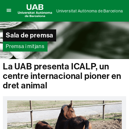
Universitat Autònoma de Barcelona
Prem
UAB
per
Universitat
desplegar
Autònoma
el
Sala de premsa
de
menú
Barcelona
de
Premsa i mitjans
Universitat
Autònoma
de
La UAB presenta ICALP, un
Barcelona
centre internacional pioner en
dret animal