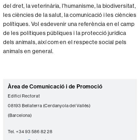
del dret, la veterinària, l'humanisme, la biodiversitat,
les ciències de la salut, la comunicació i les ciències
polítiques. Vol esdevenir una referència en el camp
de les polítiques públiques i la protecció jurídica
dels animals, així com en el respecte social pels
animals en general.
C
Àrea de Comunicació i de Promoció
o
Edifici Rectorat
n
08193 Bellaterra (Cerdanyola del Vallès)
t
(Barcelona)
a
c
Tel. +34 93 586 82 28