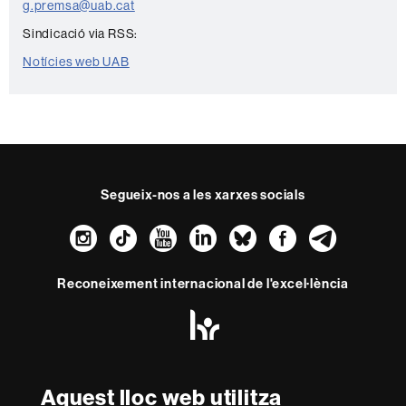
t
g.premsa@uab.cat
e
Sindicació via RSS:
Notícies web UAB
Segueix-nos a les xarxes socials
Instagram
TikTok
YouTube
LinkedIn
Bluesky
Faceboo
Teleg
Reconeixement internacional de l'excel·lència
HR
Excellence
in
Research
Amb el finançament de
-
Aquest lloc web utilitza