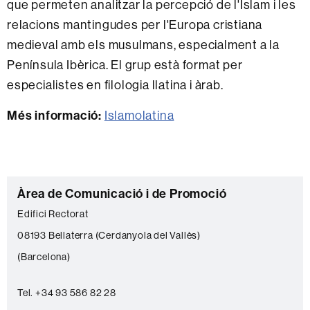
que permeten analitzar la percepció de l'Islam i les
relacions mantingudes per l'Europa cristiana
medieval amb els musulmans, especialment a la
Península Ibèrica. El grup està format per
especialistes en filologia llatina i àrab.
Més informació:
Islamolatina
C
Àrea de Comunicació i de Promoció
o
Edifici Rectorat
n
08193 Bellaterra (Cerdanyola del Vallès)
t
(Barcelona)
a
c
Tel. +34 93 586 82 28