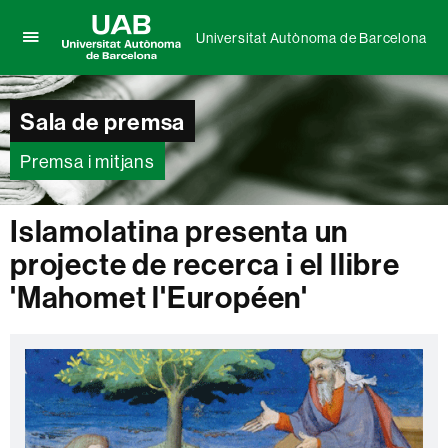
Universitat Autònoma de Barcelona
Prem
UAB
per
Universitat
desplegar
Autònoma
Sala de premsa
el
de
menú
Barcelona
de
Premsa i mitjans
Universitat
Autònoma
de
Islamolatina presenta un
Barcelona
projecte de recerca i el llibre
'Mahomet l'Européen'