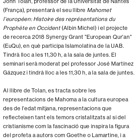
John Tolan, professor de la Universitat de Nantes
(França), presentarà el seu llibre
Mahomet
l'européen: Histoire des représentations du
Prophète en Occident
(Albin Michel) i el projecte
de recerca 2018 Synergy Grant "European Qur'an"
(EuQu), en què participa Islamolatina de la UAB.
Tindrà lloc a les 11,30 h, a la sala de juntes. El
seminari serà moderat pel professor José Martínez
Gázquez i tindrà lloc a les 11,30 h, a la sala de juntes.
Al llibre de Tolan, es tracta sobre les
representacions de Mahoma a la cultura europea
des de l'edat mitjana, representacions que
reflecteixen tant els temors cristalitzats al si del
cristianisme com la fascinació que inspira la figura
del profeta a autors com Goethe o Lamartine, i a