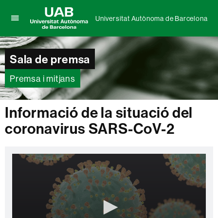
Universitat Autònoma de Barcelona
Prem
UAB
per
Universitat
desplegar
Autònoma
Sala de premsa
el
de
menú
Barcelona
de
Premsa i mitjans
Universitat
Autònoma
de
Informació de la situació del
Barcelona
coronavirus SARS-CoV-2