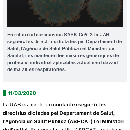
0
seconds
En relació al coronavirus SARS-CoV-2, la UAB
of
segueix les directrius dictades pel Departament de
0
seconds
Salut, l'Agència de Salut Pública i el Ministeri de
Sanitat, i es mantenen les mesures genèriques de
protecció individual aplicables actualment davant
de malalties respiratòries.
11/03/2020
La UAB es manté en contacte i
segueix les
directrius dictades pel Departament de Salut,
l'Agència de Salut Pública (ASPCAT) i el Ministeri
de Sanitat
. En aquest sentit, l'ASPCAT, organisme