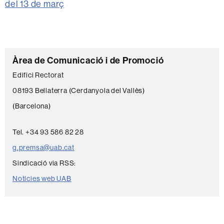
del 13 de març
C
Àrea de Comunicació i de Promoció
o
Edifici Rectorat
n
08193 Bellaterra (Cerdanyola del Vallès)
t
(Barcelona)
a
c
Tel. +34 93 586 82 28
t
g.premsa@uab.cat
e
Sindicació via RSS:
Notícies web UAB