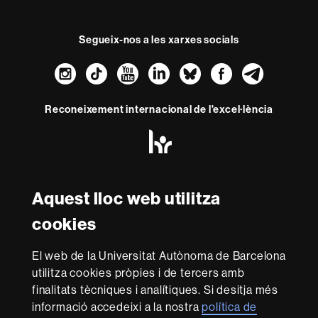
Segueix-nos a les xarxes socials
Instagram
TikTok
YouTube
LinkedIn
Bluesky
Faceboo
Teleg
Reconeixement internacional de l'excel·lència
HR
Excellence
in
Research
Amb el finançament de
-
Aquest lloc web utilitza
Euraxess
cookies
Sobre
El web de la Universitat Autònoma de Barcelona
aquest
utilitza cookies pròpies i de tercers amb
web
Avís legal
Protecció de dades
Sobre el
finalitats tècniques i analítiques. Si desitja més
informació accedeixi a la nostra
política de
web
Accessibilitat web
Mapa del web UAB