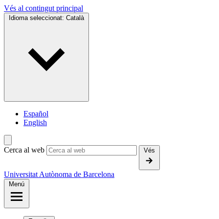
Vés al contingut principal
Idioma seleccionat:
Català
Español
English
Cerca al web
Vés
Universitat Autònoma de Barcelona
Menú