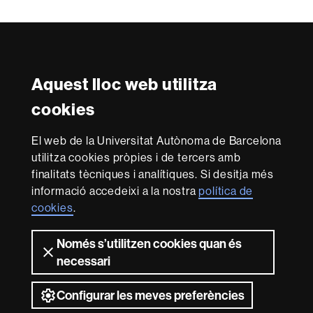
Segueix-nos a les xarxes socials
Aquest lloc web utilitza
cookies
Reconeixement internacional de l'excel·lència
HR
El web de la Universitat Autònoma de Barcelona
Excellence
utilitza cookies pròpies i de tercers amb
in
finalitats tècniques i analítiques. Si desitja més
Research
informació accedeixi a la nostra
política de
Amb el finançament de
-
cookies
.
Euraxess
Només s’utilitzen cookies quan és
Sobre
necessari
aquest
web
Inici
Avís legal
Sobre el web
Accessibilitat web
Configurar les meves preferències