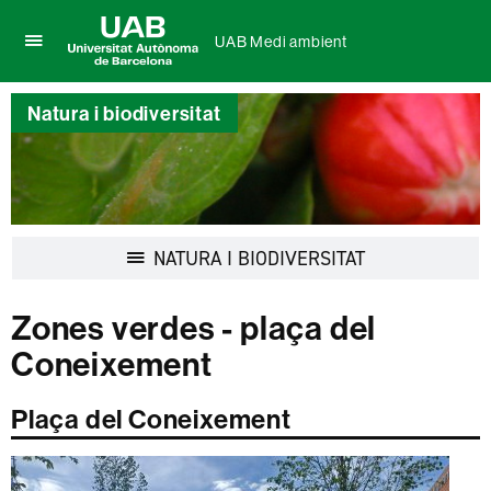
UAB Medi ambient
Prem
UAB
per
Universitat
desplegar
Natura i biodiversitat
Autònoma
el
de
menú
Barcelona
de
UAB
Medi
ambient
Desplegar
NATURA I BIODIVERSITAT
la
navegació
Zones verdes - plaça del
Coneixement
Plaça del Coneixement