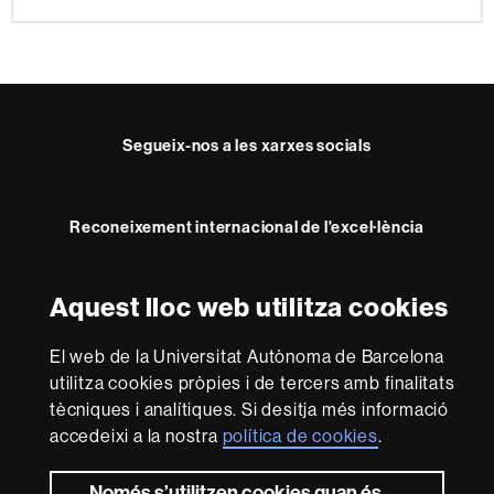
Segueix-nos a les xarxes socials
Reconeixement internacional de l'excel·lència
HR
Excellence
Aquest lloc web utilitza cookies
in
Research
Amb el finançament de
-
El web de la Universitat Autònoma de Barcelona
Euraxess
utilitza cookies pròpies i de tercers amb finalitats
tècniques i analítiques. Si desitja més informació
accedeixi a la nostra
política de cookies
.
Sobre
aquest
Només s’utilitzen cookies quan és