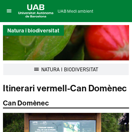
UAB Medi ambient
Prem
UAB
per
Universitat
desplegar
Natura i biodiversitat
Autònoma
el
de
menú
Barcelona
de
UAB
Medi
ambient
Desplegar
NATURA I BIODIVERSITAT
la
navegació
Itinerari vermell-Can Domènec
Can Domènec