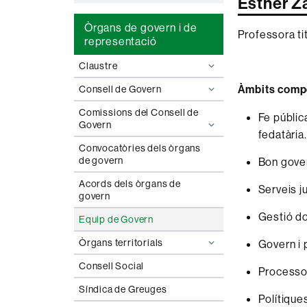
Esther Z
Òrgans de govern i de
Professora tit
representació
Claustre
Àmbits comp
Consell de Govern
Comissions del Consell de
Fe pública
Govern
fedatària.
Convocatòries dels òrgans
de govern
Bon gover
Acords dels òrgans de
Serveis ju
govern
Gestió d
Equip de Govern
Òrgans territorials
Govern i 
Consell Social
Processo
Síndica de Greuges
Polítiques