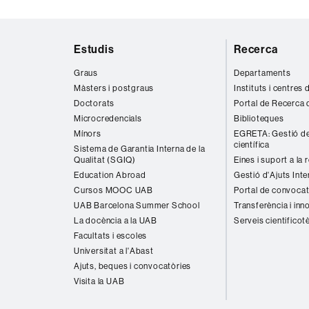
Mapa
Estudis
Recerca
web
Graus
Departaments
Màsters i postgraus
Instituts i centres
Doctorats
Portal de Recerca 
Microcredencials
Biblioteques
Mínors
EGRETA: Gestió de
científica
Sistema de Garantia Interna de la
Qualitat (SGIQ)
Eines i suport a la 
Education Abroad
Gestió d'Ajuts Inte
Cursos MOOC UAB
Portal de convocat
UAB Barcelona Summer School
Transferència i inn
La docència a la UAB
Serveis cientificot
Facultats i escoles
Universitat a l'Abast
Ajuts, beques i convocatòries
Visita la UAB