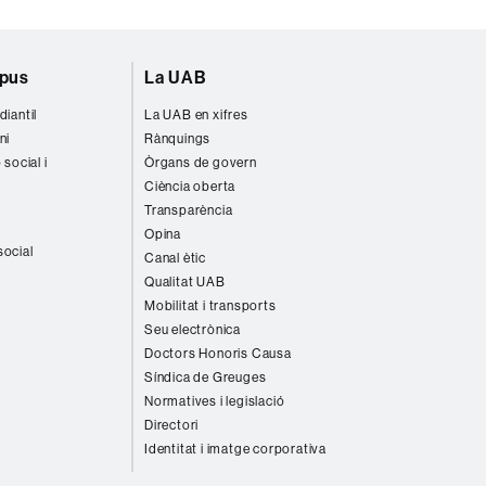
mpus
La UAB
diantil
La UAB en xifres
ni
Rànquings
 social i
Òrgans de govern
Ciència oberta
Transparència
Opina
social
Canal ètic
Qualitat UAB
Mobilitat i transports
Seu electrònica
Doctors Honoris Causa
Síndica de Greuges
Normatives i legislació
Directori
Identitat i imatge corporativa