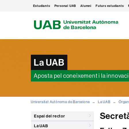
Estudiants
Personal UAB
Alumni
Futurs estudiants
U
A
B
La UAB
Aposta pel coneixement i la innovac
Universitat Autònoma de Barcelona
La UAB
Òrgan
Secretà
Espai del rector
La UAB