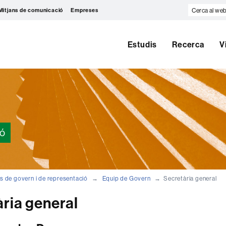
Cerca
Mitjans de comunicació
Empreses
al
web
Estudis
Recerca
V
ió
s de govern i de representació
Equip de Govern
Secretària general
ria general