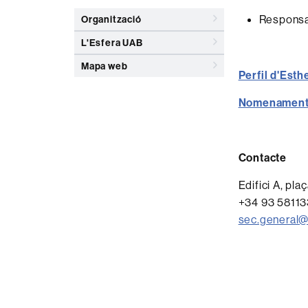
Responsabi
Organització
L'Esfera UAB
Mapa web
Perfil d'Esth
Nomenamen
Contacte
Edifici A, pl
+34 93 5811
sec.general@