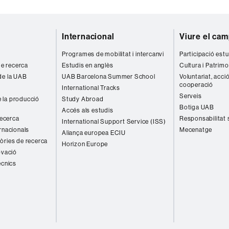
Internacional
Viure el ca
Programes de mobilitat i intercanvi
Participació estu
 de recerca
Estudis en anglès
Cultura i Patrimo
de la UAB
UAB Barcelona Summer School
Voluntariat, acció
cooperació
International Tracks
Serveis
 la producció
Study Abroad
Botiga UAB
Accés als estudis
recerca
Responsabilitat 
International Support Service (ISS)
rnacionals
Mecenatge
Aliança europea ECIU
òries de recerca
Horizon Europe
ovació
ècnics