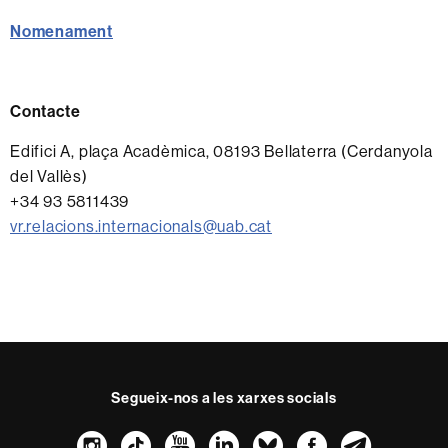
Nomenament
Contacte
Edifici A, plaça Acadèmica, 08193 Bellaterra (Cerdanyola
del Vallès)
+34 93 5811439
vr.relacions.internacionals@uab.cat
Segueix-nos a les xarxes socials
Instagram
TikTok
YouTube
LinkedIn
Bluesky
Faceboo
Teleg