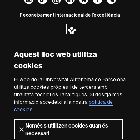
Reconeixement internacional de l'excel·lència
HR
Excellence
in
Research
Amb el finançament de
-
Aquest lloc web utilitza
Euraxess
cookies
Sobre
El web de la Universitat Autònoma de Barcelona
aquest
utilitza cookies pròpies i de tercers amb
web
Avís legal
Protecció de dades
Sobre el
finalitats tècniques i analítiques. Si desitja més
informació accedeixi a la nostra
política de
web
Accessibilitat web
Mapa del web UAB
cookies
.
Som una universitat capdavantera que imparteix una
docència de qualitat i excel·lència, diversificada,
Només s’utilitzen cookies quan és
multidisciplinària i flexible, ajustada a les necessitats de
necessari
la societat i adaptada als nous models de l'Europa del