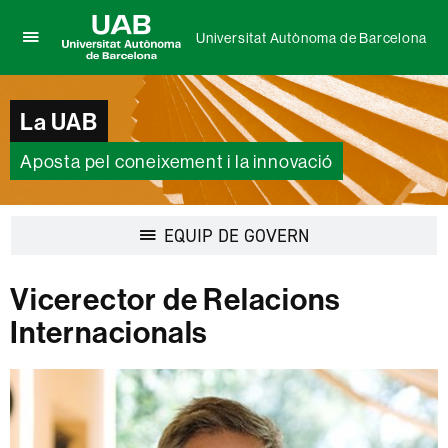
Universitat Autònoma de Barcelona
Prem
UAB
per
Universitat
desplegar
Autònoma
La UAB
el
de
menú
Barcelona
de
Aposta pel coneixement i la innovació
Universitat
Autònoma
de
Desplegar
EQUIP DE GOVERN
Barcelona
la
navegació
Vicerector de Relacions
Internacionals