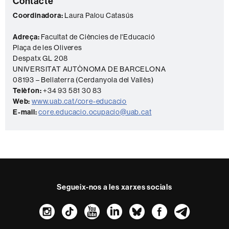
Contacte
c
t
Coordinadora:
Laura Palou Catasús
e
Adreça:
Facultat de Ciències de l'Educació
Plaça de les Oliveres
Despatx GL 208
UNIVERSITAT AUTÒNOMA DE BARCELONA
08193 – Bellaterra (Cerdanyola del Vallès)
Telèfon:
+34 93 581 30 83
Web:
www.uab.cat/core-educacio
E-mail:
core.educacio.ocupacio@uab.cat
Segueix-nos a les xarxes socials
Instagram
TikTok
YouTube
LinkedIn
Bluesky
Faceboo
Teleg