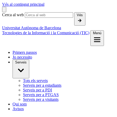
Vés al contingut principal
Cerca al web
Vés
Universitat Autònoma de Barcelona
Tecnologies de la Informació i la Comunicació (TIC)
Menú
Primers passos
Jo necessito
Serveis
Tots els serveis
Serveis per a estudiants
Serveis per a PDI
Serveis per a PTGAS
Serveis per a visitants
Qui som
Avisos