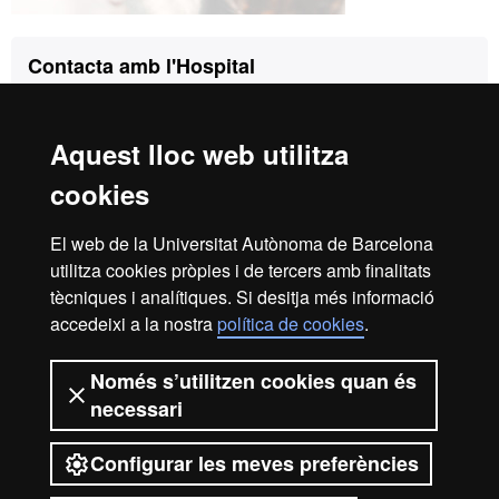
Contacte
Contacta amb l'Hospital
Hospital Clínic Veterinari
Carrer de l'Hospital, Campus UAB,
Universitat Autònoma de Barcelona.
Aquest lloc web utilitza
08193 Bellaterra
(Cerdanyola del Vallès)
cookies
Correu:
hcv@uab.cat
El web de la Universitat Autònoma de Barcelona
Urgències:
utilitza cookies pròpies i de tercers amb finalitats
De dilluns a divendres, de 9 a 20h:
93 581 18 94
tècniques i analítiques. Si desitja més informació
accedeixi a la nostra
política de cookies
.
De dilluns a divendres de 20 a 9h i caps de setmana:
660 68 18 94
Només s’utilitzen cookies quan és
Cavalls:
649 19 12 06
necessari
Configurar les meves preferències