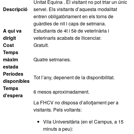
Unitat Equina . El visitant no pot triar un únic
Descripció
servei. Els visitants d’aquesta modalitat
entren obligatòriament en els torns de
guàrdies de nit i caps de setmana.
A qui va
Estudiants de 4t i 5è de veterinària i
dirigit
veterinaris acabats de llicenciar.
Cost
Gratuït.
Temps
màxim
Quatre setmanes.
estada
Períodes
Tot l’any, depenent de la disponibilitat.
disponibles
Temps
6 mesos aproximadament.
d'espera
La FHCV no disposa d’allotjament per a
visitants. Pels voltants:
Vila Universitària (en el Campus, a 15
minuts a peu):