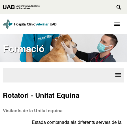
Vés
Universitat
al
Des
Autònoma
contingut
cer
principal
de
Desp
Barcelona
naveg
Formació
Desp
Visi
la
Rotatori - Unitat Equina
nave
Visitants de la Unitat equina
Estada combinada als diferents serveis de la