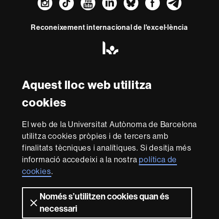
Instagram
TikTok
YouTube
LinkedIn
Bluesky
Faceboo
Teleg
Reconeixement internacional de l'excel·lència
HR
Excellence
in
Research
-
Aquest lloc web utilitza
Amb el finançament de
Euraxess
cookies
Sobre
El web de la Universitat Autònoma de Barcelona
utilitza cookies pròpies i de tercers amb
aquest
finalitats tècniques i analítiques. Si desitja més
web
Avís legal
Protecció de dades
Sobre el
informació accedeixi a la nostra
política de
web
Accessibilitat web
Mapa del web UAB
cookies
.
Som una universitat capdavantera que imparteix una
docència de qualitat i excel·lència, diversificada,
Només s’utilitzen cookies quan és
multidisciplinària i flexible, ajustada a les necessitats de
necessari
la societat i adaptada als nous models de l'Europa del