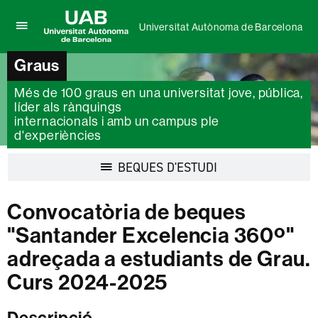
Universitat Autònoma de Barcelona
Prem
UAB
per
Universitat
Graus
desplegar
Autònoma
el
de
Més de 100 graus en una universitat jove, pública,
menú
Barcelona
líder als rànquings
de
Universitat
internacionals i amb un campus ple
Autònoma
d'experiències
de
Barcelona
Desplegar
BEQUES D'ESTUDI
la
navegació
Convocatòria de beques
"Santander Excelencia 360º"
adreçada a estudiants de Grau.
Curs 2024-2025