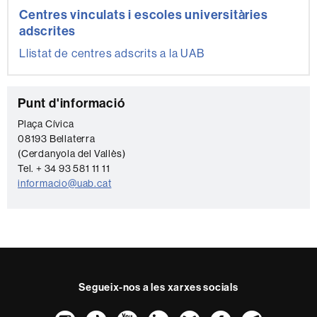
Centres vinculats i escoles universitàries
adscrites
Llistat de centres adscrits a la UAB
C
Punt d'informació
o
Plaça Cívica
08193 Bellaterra
n
(Cerdanyola del Vallès)
t
Tel. + 34 93 581 11 11
a
informacio@uab.cat
c
t
e
Segueix-nos a les xarxes socials