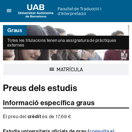
Facultat de Traducció i
d'Interpretació
Prem
UAB
per
Universitat
desplegar
Graus
Autònoma
el
de
menú
Totes les titulacions tenen una assignatura de pràctiques
Barcelona
de
externes
Facultat
de
Traducció
i
Desplegar
MATRÍCULA
d'Interpretació
la
navegació
Preus dels estudis
Informació específica graus
El preu del
crèdit
és de 17,69 €
Estudis universitaris oficials de grau (
consulta el