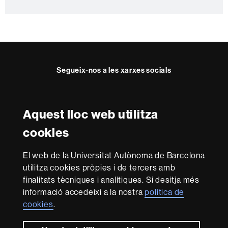
e
Segueix-nos a les xarxes socials
Twitter
Facebook
Instagram
Youtube
Aquest lloc web utilitza
Reconeixement internacional de l'excel·lència
cookies
HR
Excellence
El web de la Universitat Autònoma de Barcelona
in
utilitza cookies pròpies i de tercers amb
Research
-
Amb el finançament de
finalitats tècniques i analítiques. Si desitja més
Euraxess
informació accedeixi a la nostra
política de
cookies
.
Sobre