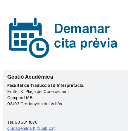
C
Gestió Acadèmica
o
Facultat de Traducció i d'Interpretació.
Edifici K. Plaça del Coneixement
n
Campus UAB
t
08193 Cerdanyola del Vallès
a
c
Tel. 93 581 1876
t
g.academica.fti@uab.cat