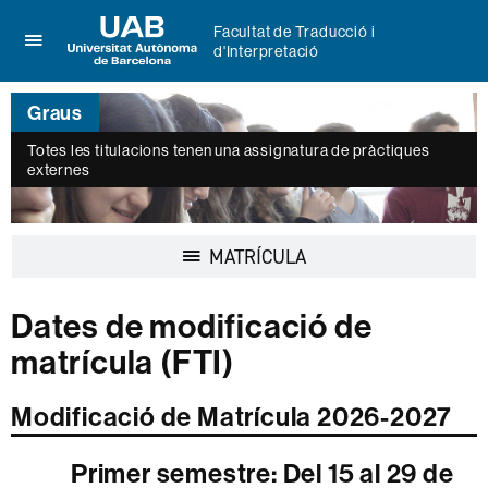
Facultat de Traducció i
d'Interpretació
Prem
UAB
per
Universitat
desplegar
Graus
Autònoma
el
de
menú
Totes les titulacions tenen una assignatura de pràctiques
Barcelona
externes
de
Facultat
de
Traducció
Desplegar
MATRÍCULA
i
la
d'Interpretació
navegació
Dates de modificació de
matrícula (FTI)
Modificació de Matrícula 2026-2027
Primer semestre: Del 15 al 29 de