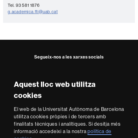
c
Tel. 93 581 1876
t
g.academica.fti@uab.cat
e
Segueix-nos a les xarxes socials
Twitter
Facebook
Instagram
Youtube
Aquest lloc web utilitza
Reconeixement internacional de l'excel·lència
cookies
HR
Excellence
El web de la Universitat Autònoma de Barcelona
in
utilitza cookies pròpies i de tercers amb
Research
Amb el finançament de
-
finalitats tècniques i analítiques. Si desitja més
Euraxess
informació accedeixi a la nostra
política de