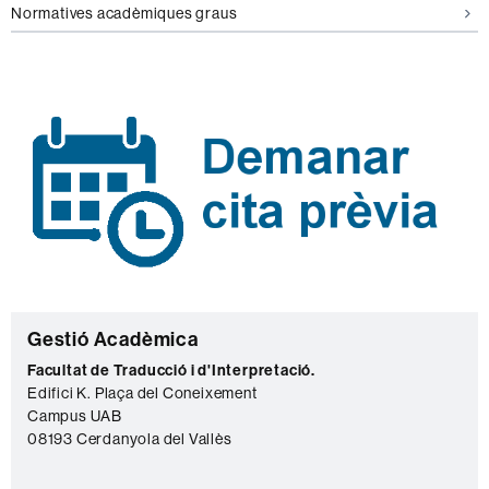
Normatives acadèmiques graus
C
Gestió Acadèmica
o
Facultat de Traducció i d'Interpretació.
Edifici K. Plaça del Coneixement
n
Campus UAB
t
08193 Cerdanyola del Vallès
a