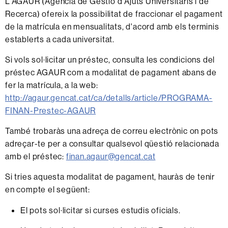
L'AGAUR (Agència de Gestió d'Ajuts Universitaris i de
Recerca) ofereix la possibilitat de fraccionar el pagament
de la matrícula en mensualitats, d'acord amb els terminis
establerts a cada universitat.
Si vols sol·licitar un préstec, consulta les condicions del
préstec AGAUR com a modalitat de pagament abans de
fer la matrícula, a la web:
http://agaur.gencat.cat/ca/detalls/article/PROGRAMA-
FINAN-Prestec-AGAUR
També trobaràs una adreça de correu electrònic on pots
adreçar-te per a consultar qualsevol qüestió relacionada
amb el préstec:
finan.agaur@gencat.cat
Si tries aquesta modalitat de pagament, hauràs de tenir
en compte el següent:
El pots sol·licitar si curses estudis oficials.