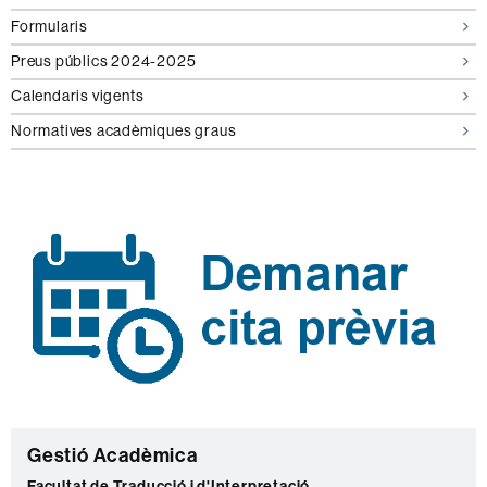
Formularis
Preus públics 2024-2025
Calendaris vigents
Normatives acadèmiques graus
C
Gestió Acadèmica
Facultat de Traducció i d'Interpretació.