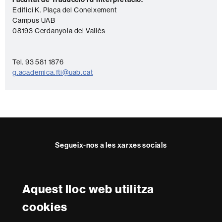
o
Edifici K. Plaça del Coneixement
n
Campus UAB
t
08193 Cerdanyola del Vallès
a
c
Tel. 93 581 1876
t
g.academica.fti@uab.cat
e
Segueix-nos a les xarxes socials
Twitter
Facebook
Instagram
Youtube
Aquest lloc web utilitza
Reconeixement internacional de l'excel·lència
cookies
HR
Excellence