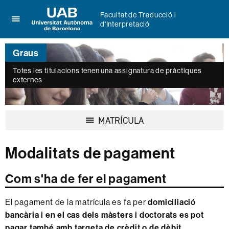
Facultat de Traducció i
d'Interpretació
Prem
UAB
per
Universitat
desplegar
Graus
Autònoma
el
de
menú
Totes les titulacions tenen una assignatura de pràctiques
Barcelona
externes
de
Facultat
de
Traducció
Desplegar
MATRÍCULA
i
la
d'Interpretació
navegació
Modalitats de pagament
Com s'ha de fer el pagament
El pagament de la matrícula es fa per
domiciliació
bancària i en el cas dels màsters i doctorats es pot
pagar també amb targeta de crèdit o de dèbit
.