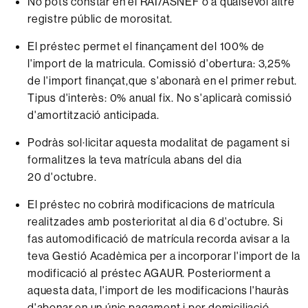
No pots constar en el RAI/ASNEF o a qualsevol altre
registre públic de morositat.
El préstec permet el finançament del 100% de
l'import de la matricula. Comissió d'obertura: 3,25%
de l'import finançat,que s'abonarà en el primer rebut.
Tipus d'interès: 0% anual fix. No s'aplicarà comissió
d'amortització anticipada.
Podràs sol·licitar aquesta modalitat de pagament si
formalitzes la teva matrícula abans del dia
20 d'octubre.
El préstec no cobrirà modificacions de matrícula
realitzades amb posterioritat al dia 6 d'octubre. Si
fas automodificació de matrícula recorda avisar a la
teva Gestió Acadèmica per a incorporar l'import de la
modificació al préstec AGAUR. Posteriorment a
aquesta data, l'import de les modificacions l'hauràs
d'abonar en un únic pagament i per domiciliació