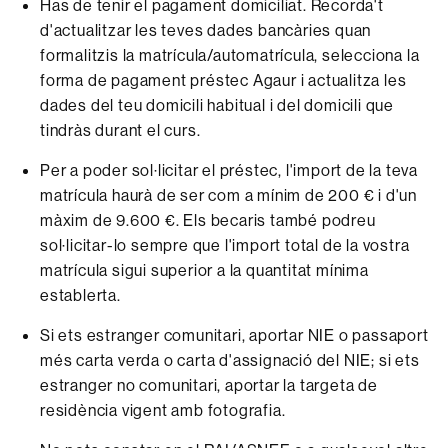
Has de tenir el pagament domiciliat. Recorda't
d'actualitzar les teves dades bancàries quan
formalitzis la matrícula/automatrícula, selecciona la
forma de pagament préstec Agaur i actualitza les
dades del teu domicili habitual i del domicili que
tindràs durant el curs.
Per a poder sol·licitar el préstec, l'import de la teva
matrícula haurà de ser com a mínim de 200 € i d'un
màxim de 9.600 €. Els becaris també podreu
sol·licitar-lo sempre que l'import total de la vostra
matrícula sigui superior a la quantitat mínima
establerta.
Si ets estranger comunitari, aportar NIE o passaport
més carta verda o carta d'assignació del NIE; si ets
estranger no comunitari, aportar la targeta de
residència vigent amb fotografia.