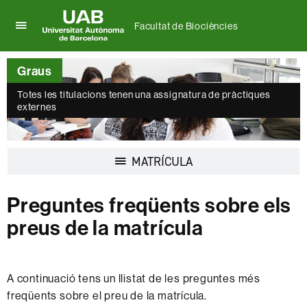
Facultat de Biociències
Prem
UAB
per
Universitat
desplegar
Graus
Autònoma
el
de
menú
Totes les titulacions tenen una assignatura de pràctiques
Barcelona
externes
de
Facultat
de
Biociències
Desplegar
MATRÍCULA
la
navegació
Preguntes freqüents sobre els
preus de la matrícula
A continuació tens un llistat de les preguntes més
freqüents sobre el preu de la matrícula.