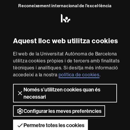
Reconeixement internacional de l'excel·lència
HR
Excellence
in
Research
Amb el finançament de
Aquest lloc web utilitza cookies
-
Euraxess
El web de la Universitat Autònoma de Barcelona
utilitza cookies pròpies i de tercers amb finalitats
Sobre
tècniques i analítiques. Si desitja més informació
aquest
accedeixi a la nostra
política de cookies
.
web
Avís legal
Protecció de dades
Sobre el
web
Accessibilitat web
Mapa del web UAB
Només s’utilitzen cookies quan és
necessari
2026 Universitat Autònoma de Barcelona
Configurar les meves preferències
Permetre totes les cookies