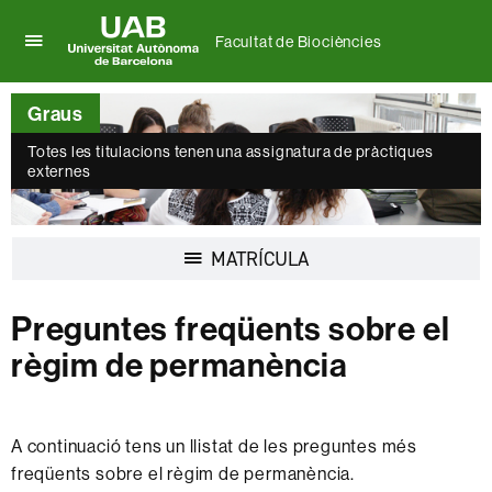
Facultat de Biociències
Prem
UAB
per
Universitat
desplegar
Graus
Autònoma
el
de
menú
Totes les titulacions tenen una assignatura de pràctiques
Barcelona
externes
de
Facultat
de
Biociències
Desplegar
MATRÍCULA
la
navegació
Preguntes freqüents sobre el
règim de permanència
A continuació tens un llistat de les preguntes més
freqüents sobre el règim de permanència.