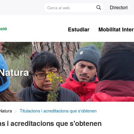
Cerca
Directori
al
U
web
A
Estudiar
Mobilitat Inte
B
Natura
Natura
Titulacions i acreditacions que s'obtenen
ns i acreditacions que s'obtenen