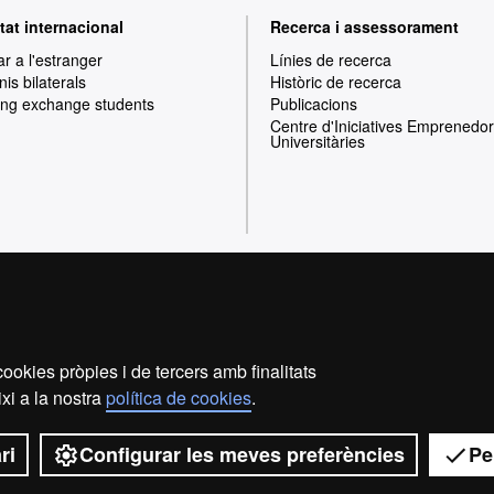
tat internacional
Recerca i assessorament
ar a l'estranger
Línies de recerca
is bilaterals
Històric de recerca
ng exchange students
Publicacions
Centre d'Iniciatives Emprenedo
Universitàries
Inici
Avís legal
Política de privacitat
P
ookies pròpies i de tercers amb finalitats
Som una universitat capdavantera que imparteix una docènc
xi a la nostra
política de cookies
.
i flexible, ajustada a les necessitats de la societa
coneixement. La UAB és reconeguda internacionalment per
recerca.
ri
Configurar les meves preferències
Pe
2026 Universitat Autòno