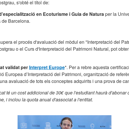
tgrau, s'obté el títol de:
'especialització en Ecoturisme i Guia de Natura
per la Unive
 de Barcelona.
 supera el procés d'avaluació del mòdul en "Interpretació del Pat
ostgrau o el Curs d'Interpretació del Patrimoni Natural, pot obten
cat validat per
Interpret Europe
*. Per a rebre aquesta certificac
ió Europea d’Interpretació del Patrimoni, organització de referè
 una avaluació de tots els conceptes adquirits i una prova de ca
icat té un cost addicional de 30€ que l'estudiant haurà d'abonar
e, i inclou la quota anual d'associat a l'entitat.