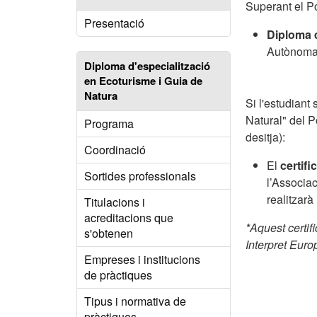
Superant el Pos
Presentació
Diploma d
Autònoma
Diploma d'especialització
en Ecoturisme i Guia de
Natura
Si l'estudiant
Natural" del P
Programa
desitja):
Coordinació
El
certifi
Sortides professionals
l’Associac
realitzarà
Titulacions i
acreditacions que
*Aquest certif
s'obtenen
Interpret Europ
Empreses i institucions
de pràctiques
Tipus i normativa de
pràctiques