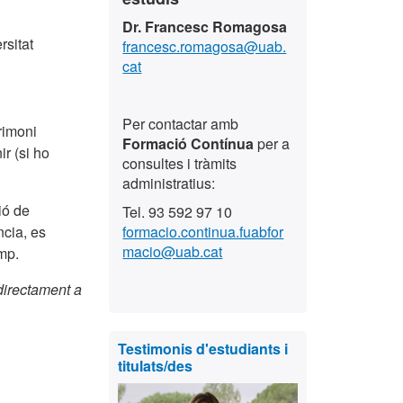
Dr. Francesc Romagosa
rsitat
francesc.romagosa@uab.
cat
Per contactar amb
rimoni
Formació Contínua
per a
ir (si ho
consultes i tràmits
administratius:
ió de
Tel. 93 592 97 10
ncia, es
formacio.continua.fuabfor
macio@uab.cat
mp.
 directament a
Testimonis d'estudiants i
titulats/des