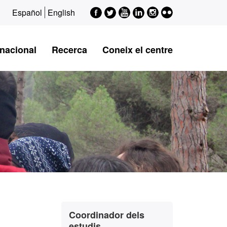
Facebook
Twitter
Youtube
LinkedIn
Instagram
Flickr
Español
English
rnacional
Recerca
Coneix el centre
Informació
Contacte
Coordinador dels
complementària
estudis