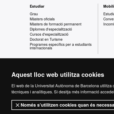
Mapa
Estudiar
Mobili
web
Grau
Estudi
Màsters oficials
Conven
Màsters de formació permanent
Incomi
Diplomes d'especialització
Cursos d'especialització
Doctorat en Turisme
Programes específics per a estudiants
internacionals
Aquest lloc web utilitza cookies
Reconeixement internacional de l'excel·lència
HR
El web de la Universitat Autònoma de Barcelona utilitza c
tècniques i analítiques. Si desitja més informació accedei
Només s’utilitzen cookies quan és necessa