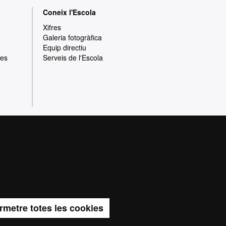
Coneix l'Escola
Xifres
Galeria fotogràfica
Equip directiu
res
Serveis de l'Escola
rotecció de dades
Sobre el web
ia de qualitat, diversificada, multidisciplinària
t i adaptada als nous models de l'Europa del
 la qualitat i el caràcter innovador de la seva
rmetre totes les cookies
ma de Barcelona