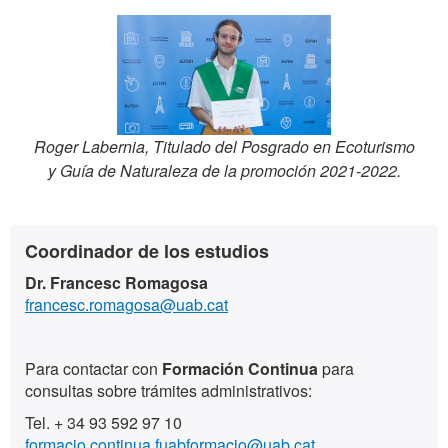
Roger Labernia, Titulado del Posgrado en Ecoturismo
y Guía de Naturaleza de la promoción 2021-2022.
Información
Contacto
Coordinador de los estudios
complementaria
Dr. Francesc Romagosa
francesc.romagosa@uab.cat
Para contactar con
Formación Continua
para
consultas sobre trámites administrativos:
Tel. + 34 93 592 97 10
formacio.continua.fuabformacio@uab.cat