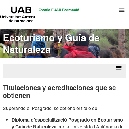
UAB
C
Universitat
Autònoma
a
de
p
Barcelona
d
Ecoturismo y Guía de
el
Naturaleza
m
d
T
y
Despl
Ecotu
D
la
y Gu
Titulaciones y acreditaciones que se
H
Natur
naveg
obtienen
Superando el Posgrado, se obtiene el título de:
Diploma d'especialització Posgrado en Ecoturismo
y Guía de Naturaleza
por la Universidad Autónoma de