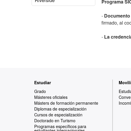
Riverside
Programa SI
-
Documento 
firmado, al co
-
La credenci
Mapa
Estudiar
Movili
web
Grado
Estudi
Másteres oficiales
Conven
Másters de formación permanente
Incomi
Diplomas de especialización
Cursos de especialización
Doctorado en Turismo
Programas específicos para
estudiantes internacionales