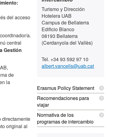
imiento:
Turismo y Dirección
Hotelera UAB
avés del acceso
Campus de Bellaterra
Edificio Blanco
 coordinador/a.
08193 Bellaterra
ú central
(Cerdanyola del Vallès)
 a Gestión
Tel. +34 93 592 97 10
albert.vancells@uab.cat
UAB,
rama de
 en la
Erasmus Policy Statement
Recomendaciones para
viajar
Normativa de los
o directamente
programas de intercambio
o original al