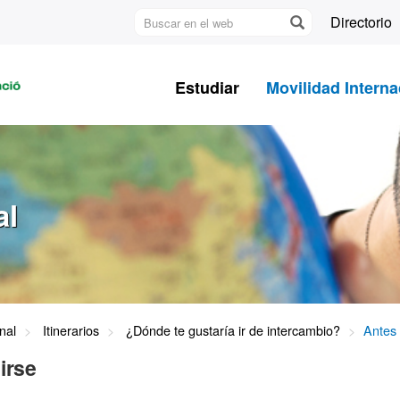
Buscar
Directorio
en
U
el
A
web
Estudiar
Movilidad Interna
B
al
nal
Itinerarios
¿Dónde te gustaría ir de intercambio?
Antes 
irse