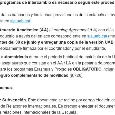
 programas de intercambio es necesario seguir este proced
os datos bancarios y las fechas provisionales de la estancia a tr
nte en
sia.uab.cat
.
Acuerdo Académico (AA)
/
Learning Agreement (LA)
con el/la
roducirlo a través del enlace correspondiente en
sia.uab.cat
(men
ntes del 30 de junio y entregar una copia de la versión UAB
debidamente firmada por el coordinador y por el estudiante.
a
automatrícula
durante el periodo habitual de matrícula de la 
s asignaturas que constan en el AA / LA en la pestaña de prog
Para los programas Erasmus y Propio es
OBLIGATORIO
incluir
eguro complementario de movilidad
(9,72€).
asmus
:
e Subvención.
Este documento se recibe por correo electrónic
de Relaciones Internacionales. Es preciso entregar el document
 relaciones internacionales de la Escuela.