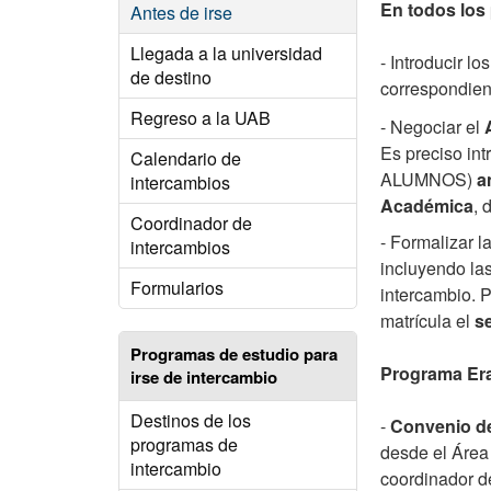
En todos los
Antes de irse
Llegada a la universidad
- Introducir l
de destino
correspondie
Regreso a la UAB
- Negociar el
Es preciso int
Calendario de
ALUMNOS)
a
intercambios
Académica
, 
Coordinador de
- Formalizar l
intercambios
incluyendo la
Formularios
intercambio. 
matrícula el
s
Programas de estudio para
Programa Er
irse de intercambio
Destinos de los
-
Convenio d
programas de
desde el Área 
intercambio
coordinador de