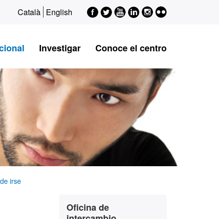
Facebook
Twitter
Youtube
LinkedIn
Instagram
Flickr
Català
English
cional
Investigar
Conoce el centro
de irse
Información
Contacto
Oficina de
complementaria
intercambio