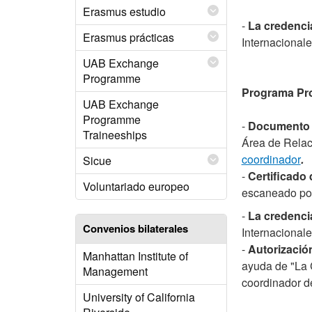
Erasmus estudio
-
La credenci
Erasmus prácticas
Internacionale
UAB Exchange
Programme
Programa Pro
UAB Exchange
Programme
-
Documento 
Traineeships
Área de Relac
coordinador
.
Sicue
-
Certificado 
Voluntariado europeo
escaneado por
-
La credenci
Convenios bilaterales
Internacionale
-
Autorizació
Manhattan Institute of
ayuda de "La C
Management
coordinador d
University of California