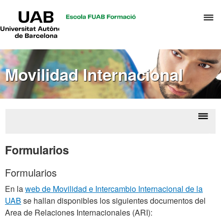
UAB
C
Universitat
Autònoma
a
de
p
Barcelona
d
Movilidad Internacional
el
m
d
T
y
Despl
¿Dó
D
la
gust
Formularios
H
naveg
inter
Formularios
En la
web de Movilidad e Intercambio Internacional de la
UAB
se hallan disponibles los siguientes documentos del
Area de Relaciones Internacionales (ARI):