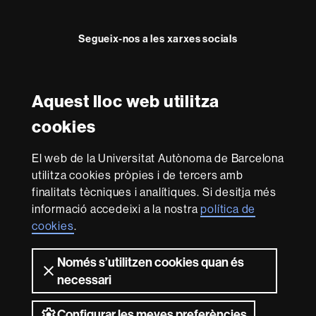
Segueix-nos a les xarxes socials
Facebook
Twitter
YouTube
Instagram
Aquest lloc web utilitza
Reconeixement internacional de l'excel·lència
cookies
HR
Excellence
El web de la Universitat Autònoma de Barcelona
in
utilitza cookies pròpies i de tercers amb
Research
Amb el finançament de
-
finalitats tècniques i analítiques. Si desitja més
Euraxess
informació accedeixi a la nostra
política de
cookies
.
Sobre
Només s’utilitzen cookies quan és
aquest
necessari
web
Avís legal
Protecció de dades
Sobre el
web
Accessibilitat web
Mapa del web UAB
Configurar les meves preferències