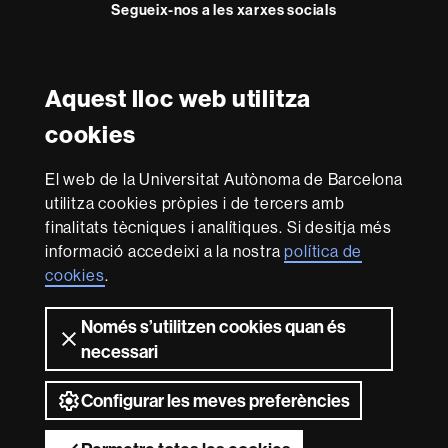
Segueix-nos a les xarxes socials
Facebook
Twitter
YouTube
Instagram
Aquest lloc web utilitza
Reconeixement internacional de l'excel·lència
cookies
HR
Excellence
El web de la Universitat Autònoma de Barcelona
in
utilitza cookies pròpies i de tercers amb
Research
Amb el finançament de
-
finalitats tècniques i analítiques. Si desitja més
Euraxess
informació accedeixi a la nostra
política de
cookies
.
Sobre
Només s’utilitzen cookies quan és
aquest
necessari
web
Avís legal
Protecció de dades
Sobre el
web
Accessibilitat web
Mapa del web UAB
Configurar les meves preferències
2026 Universitat Autònoma de Barcelona