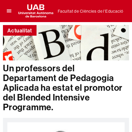
Facultat de Ciències de l'Educació
Prem
UAB
per
Universitat
desplegar
Actualitat
Autònoma
el
de
menú
Barcelona
de
Facultat
de
Ciències
Un professors del
de
Departament de Pedagogia
l'Educació
Aplicada ha estat el promotor
del Blended Intensive
Programme.