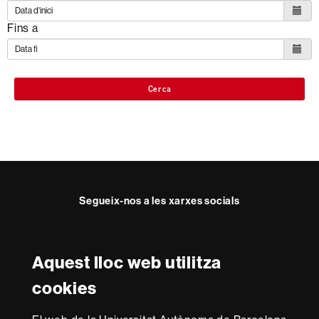
Fins a
Cerca
Segueix-nos a les xarxes socials
Facebook
Twitter
YouTube
Instagram
Aquest lloc web utilitza
Reconeixement internacional de l'excel·lència
cookies
HR
Excellence