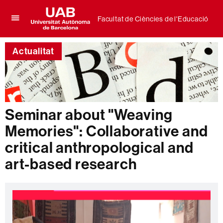
Facultat de Ciències de l'Educació
Prem
UAB
per
Universitat
desplegar
Actualitat
Autònoma
el
de
menú
Barcelona
de
Facultat
de
Ciències
Seminar about "Weaving
de
l'Educació
Memories": Collaborative and
critical anthropological and
art-based research