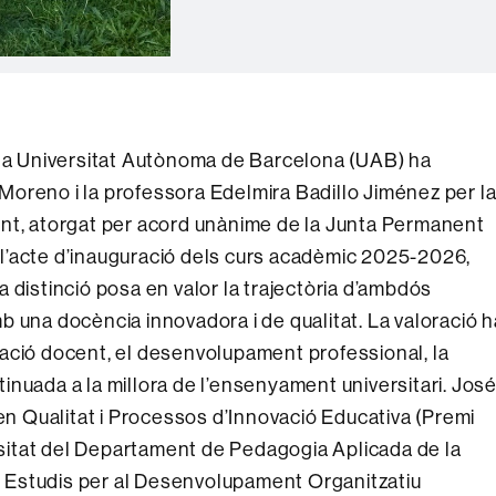
 la Universitat Autònoma de Barcelona (UAB) ha
oreno i la professora Edelmira Badillo Jiménez per l
ent, atorgat per acord unànime de la Junta Permanent
de l’acte d’inauguració dels curs acadèmic 2025-2026,
 distinció posa en valor la trajectòria d’ambdós
 una docència innovadora i de qualitat. La valoració h
ació docent, el desenvolupament professional, la
ntinuada a la millora de l’ensenyament universitari. Jos
 Qualitat i Processos d’Innovació Educativa (Premi
ersitat del Departament de Pedagogia Aplicada de la
 Estudis per al Desenvolupament Organitzatiu