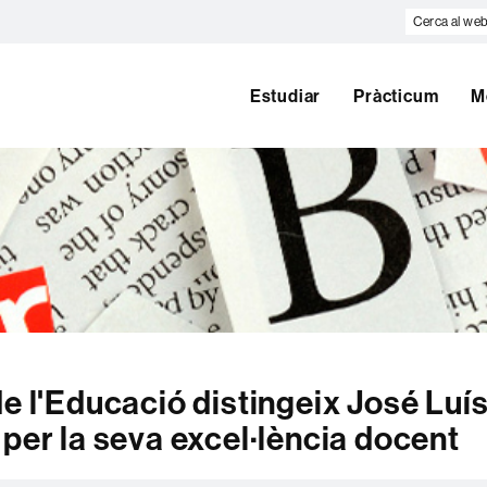
Cerca
al
web
Estudiar
Pràcticum
M
e l'Educació distingeix José Luí
per la seva excel·lència docent