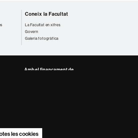
Coneix la Facultat
es
La Facultat en xifres
Govern
Galeria fotogràfica
Amb el finançament de
del web UAB
otes les cookies