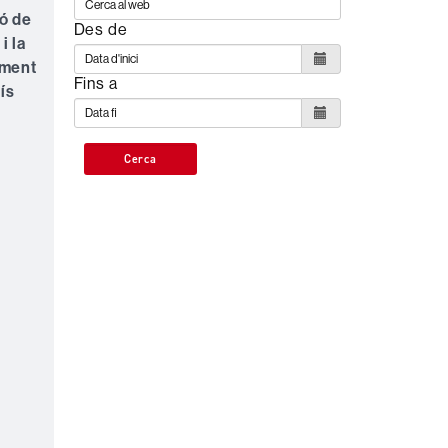
ió de
Des de
i la
ament
Fins a
ís
Cerca