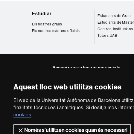
Mapa
Estudiar
Estudiants de Grau
web
Estudiants de Màste
Els nostres graus
Centres, institucions
Els nostres màsters oficials
Tutors UAB
Segueix-nos a les xarxes socials
Facebook
Twitter
YouTube
Insta
Aquest lloc web utilitza cookies
Sobre
El web de la Universitat Autònoma de Barcelona utilit
aquest
finalitats tècniques i analítiques. Si desitja més infor
web
Avís legal
P
cookies
.
Només s’utilitzen cookies quan és necessari