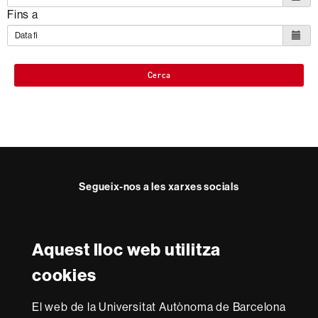
Fins a
Cerca
Segueix-nos a les xarxes socials
Facebook
Twitter
YouTube
Instagram
Aquest lloc web utilitza
Reconeixement internacional de l'excel·lència
cookies
HR
Excellence
El web de la Universitat Autònoma de Barcelona
in