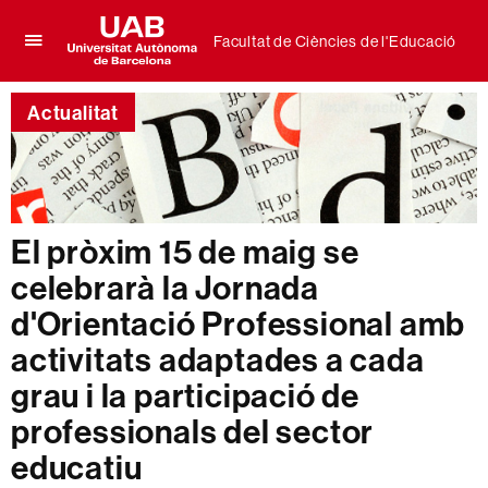
Facultat de Ciències de l'Educació
Prem
UAB
per
Universitat
desplegar
Actualitat
Autònoma
el
de
menú
Barcelona
de
Facultat
de
Ciències
El pròxim 15 de maig se
de
celebrarà la Jornada
l'Educació
d'Orientació Professional amb
activitats adaptades a cada
grau i la participació de
professionals del sector
educatiu