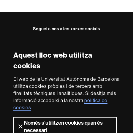
Segueix-nos a les xarxes socials
Facebook
Twitter
YouTube
Instagram
Aquest lloc web utilitza
Reconeixement internacional de l'excel·lència
cookies
HR
Excellence
El web de la Universitat Autònoma de Barcelona
in
utilitza cookies pròpies i de tercers amb
Research
Amb el finançament de
-
finalitats tècniques i analítiques. Si desitja més
Euraxess
informació accedeixi a la nostra
política de
cookies
.
Sobre
Només s’utilitzen cookies quan és
aquest
necessari
Avís legal
Protecció de dades
Sobre el