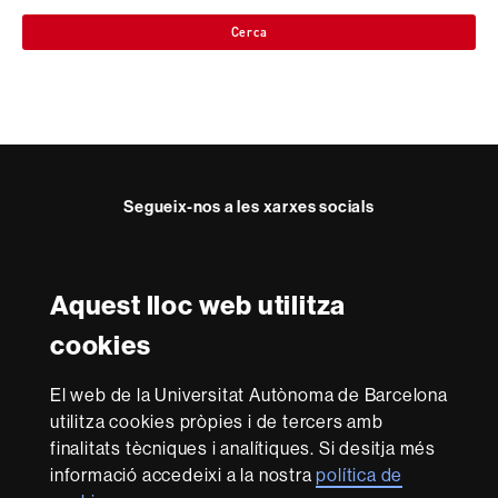
Cerca
Segueix-nos a les xarxes socials
Facebook
Twitter
YouTube
Instagram
Aquest lloc web utilitza
Reconeixement internacional de l'excel·lència
cookies
HR
Excellence
El web de la Universitat Autònoma de Barcelona
in
utilitza cookies pròpies i de tercers amb
Research
Amb el finançament de
-
finalitats tècniques i analítiques. Si desitja més
Euraxess
informació accedeixi a la nostra
política de