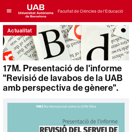
Facultat de Ciències de l'Educació
Prem
UAB
per
Universitat
desplegar
Actualitat
Autònoma
el
de
menú
Barcelona
de
Facultat
de
Ciències
17M. Presentació de l'informe
de
"Revisió de lavabos de la UAB
l'Educació
amb perspectiva de gènere".