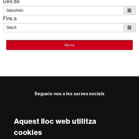
Des de
Fins a
Cerca
Segueix-nos a les xarxes socials
Facebook
Twitter
YouTube
Instagram
Aquest lloc web utilitza
Reconeixement internacional de l'excel·lència
cookies
HR