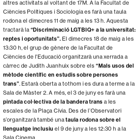
altres activitats al voltant de 17M. A la Facultat de
Ciències Polítiques i Sociologia es farà una taula
rodona el dimecres 11 de maig a les 13 h. Aquesta
tractarà la
“Discriminació LGTBIQ+ a la universitat:
reptes i oportunitats”.
El dimecres 18 de maig a les
13:30 h, el grup de gènere de la Facultat de
Ciències de l'Educació organitzarà una xerrada a
càrrec de Judith Juanhuix sobre els
“Mals usos del
mètode científic en estudis sobre persones
trans”
. Estarà oberta a tothom i es dura a terme a la
Sala de Màster 2. A més, el 3 de juny es farà una
pintada col·lectiva de la bandera trans
a les
escales de la Plaça Cívia. Des de l’Observatori
s’organitzarà també una
taula rodona sobre el
llenguatge inclusiu
el 9 de juny a les 12:30 h a la
Sala Cinema.