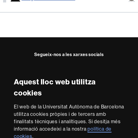
mé
inf
sob
aqu
act
Segueix-nos a les xarxes socials
Facebook
Twitter
YouTube
Instagram
Aquest lloc web utilitza
Reconeixement internacional de l'excel·lència
cookies
HR
Excellence
El web de la Universitat Autònoma de Barcelona
in
utilitza cookies pròpies i de tercers amb
Research
Amb el finançament de
-
finalitats tècniques i analítiques. Si desitja més
Euraxess
informació accedeixi a la nostra
política de
cookies
.