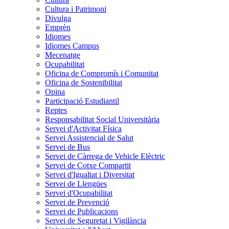
Cultura i Patrimoni
Divulga
Emprèn
Idiomes
Idiomes Campus
Mecenatge
Ocupabilitat
Oficina de Compromís i Comunitat
Oficina de Sostenibilitat
Opina
Participació Estudiantil
Reptes
Responsabilitat Social Universitària
Servei d'Activitat Física
Servei Assistencial de Salut
Servei de Bus
Servei de Càrrega de Vehicle Elèctric
Servei de Cotxe Compartit
Servei d'Igualtat i Diversitat
Servei de Llengües
Servei d'Ocupabilitat
Servei de Prevenció
Servei de Publicacions
Servei de Seguretat i Vigilància