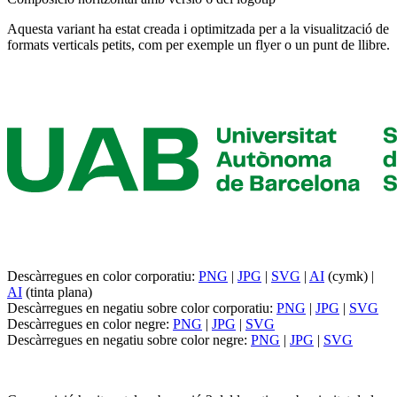
Aquesta variant ha estat creada i optimitzada per a la visualització de
formats verticals petits, com per exemple un flyer o un punt de llibre.
Descàrregues en color corporatiu:
PNG
|
JPG
|
SVG
|
AI
(cymk) |
AI
(tinta plana)
Descàrregues en negatiu sobre color corporatiu:
PNG
|
JPG
|
SVG
Descàrregues en color negre:
PNG
|
JPG
|
SVG
Descàrregues en negatiu sobre color negre:
PNG
|
JPG
|
SVG