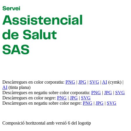
Descàrregues en color corporatiu:
PNG
|
JPG
|
SVG
|
AI
(cymk) |
AI
(tinta plana)
Descàrregues en negatiu sobre color corporatiu:
PNG
|
JPG
|
SVG
Descàrregues en color negre:
PNG
|
JPG
|
SVG
Descàrregues en negatiu sobre color negre:
PNG
|
JPG
|
SVG
Composició horitzontal amb versió 6 del logotip