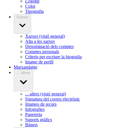
Logotip
Color
Tipografia
Xarxes
Xarxes (visió general)
Alta a les xarxes
Denominació dels comptes
Comptes personals
Criteris per escriure la biografia
Imatge de perfil
Marxandatge
... altres
... altres (visió general)
Signatura del correu electrònic
Imatges de recurs
Infografies
Papereria
Suports gràfics
Bàners