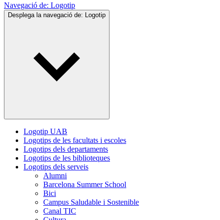
Navegació de:
Logotip
Desplega la navegació de:
Logotip
Logotip UAB
Logotips de les facultats i escoles
Logotips dels departaments
Logotips de les biblioteques
Logotips dels serveis
Alumni
Barcelona Summer School
Bici
Campus Saludable i Sostenible
Canal TIC
Cultura