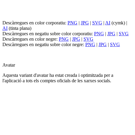
Descàrregues en color corporatiu:
PNG
|
JPG
|
SVG
|
AI
(cymk) |
AI
(tinta plana)
Descàrregues en negatiu sobre color corporatiu:
PNG
|
JPG
|
SVG
Descàrregues en color negre:
PNG
|
JPG
|
SVG
Descàrregues en negatiu sobre color negre:
PNG
|
JPG
|
SVG
Avatar
Aquesta variant d'avatar ha estat creada i optimitzada per a
l'aplicació a tots els comptes oficials de les xarxes socials.