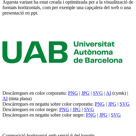
Aquesta variant ha estat creada i optimitzada per a la visualització de
formats horitzontals, com per exemple una capçalera del web o una
presentació en ppt.
Descàrregues en color corporatiu:
PNG
|
JPG
|
SVG
|
AI
(cymk) |
AI
(tinta plana)
Descàrregues en negatiu sobre color corporatiu:
PNG
|
JPG
|
SVG
Descàrregues en color negre:
PNG
|
JPG
|
SVG
Descàrregues en negatiu sobre color negre:
PNG
|
JPG
|
SVG
Composició horitzontal amb versió 6 del logotip