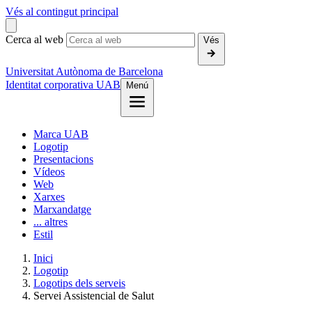
Vés al contingut principal
Cerca al web
Vés
Universitat Autònoma de Barcelona
Identitat corporativa UAB
Menú
Marca UAB
Logotip
Presentacions
Vídeos
Web
Xarxes
Marxandatge
... altres
Estil
Inici
Logotip
Logotips dels serveis
Servei Assistencial de Salut