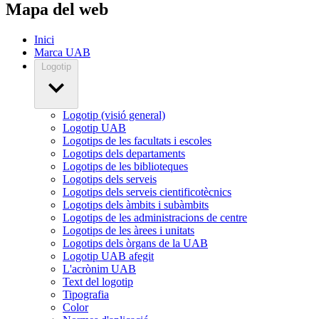
Mapa del web
Inici
Marca UAB
Logotip
Logotip (visió general)
Logotip UAB
Logotips de les facultats i escoles
Logotips dels departaments
Logotips de les biblioteques
Logotips dels serveis
Logotips dels serveis cientificotècnics
Logotips dels àmbits i subàmbits
Logotips de les administracions de centre
Logotips de les àrees i unitats
Logotips dels òrgans de la UAB
Logotip UAB afegit
L'acrònim UAB
Text del logotip
Tipografia
Color