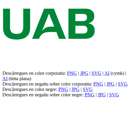
Descàrregues en color corporatiu:
PNG
|
JPG
|
SVG
|
AI
(cymk) |
AI
(tinta plana)
Descàrregues en negatiu sobre color corporatiu:
PNG
|
JPG
|
SVG
Descàrregues en color negre:
PNG
|
JPG
|
SVG
Descàrregues en negatiu sobre color negre:
PNG
|
JPG
|
SVG