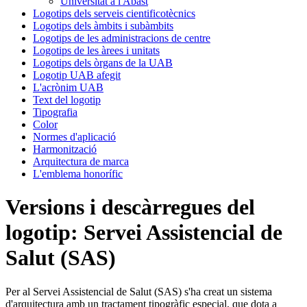
Universitat a l'Abast
Logotips dels serveis cientificotècnics
Logotips dels àmbits i subàmbits
Logotips de les administracions de centre
Logotips de les àrees i unitats
Logotips dels òrgans de la UAB
Logotip UAB afegit
L'acrònim UAB
Text del logotip
Tipografia
Color
Normes d'aplicació
Harmonització
Arquitectura de marca
L'emblema honorífic
Versions i descàrregues del
logotip: Servei Assistencial de
Salut (SAS)
Per al Servei Assistencial de Salut (SAS) s'ha creat un sistema
d'arquitectura amb un tractament tipogràfic especial, que dota a