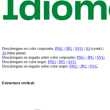
Descàrregues en color corporatiu:
PNG
|
JPG
|
SVG
|
AI
(cymk) |
AI
(tinta plana)
Descàrregues en negatiu sobre color corporatiu:
PNG
|
JPG
|
SVG
Descàrregues en color negre:
PNG
|
JPG
|
SVG
Descàrregues en negatiu sobre color negre:
PNG
|
JPG
|
SVG
Estructura vertical: