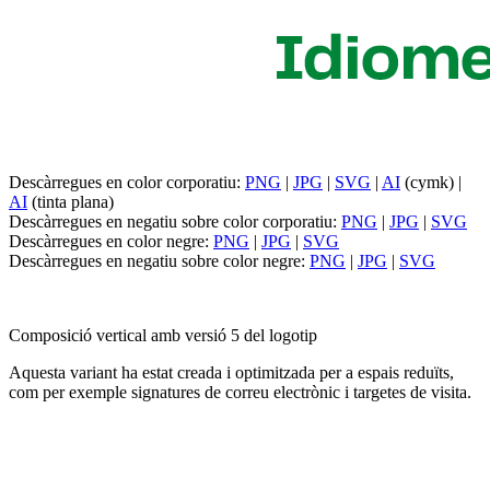
Descàrregues en color corporatiu:
PNG
|
JPG
|
SVG
|
AI
(cymk) |
AI
(tinta plana)
Descàrregues en negatiu sobre color corporatiu:
PNG
|
JPG
|
SVG
Descàrregues en color negre:
PNG
|
JPG
|
SVG
Descàrregues en negatiu sobre color negre:
PNG
|
JPG
|
SVG
Composició vertical amb versió 5 del logotip
Aquesta variant ha estat creada i optimitzada per a espais reduïts,
com per exemple signatures de correu electrònic i targetes de visita.