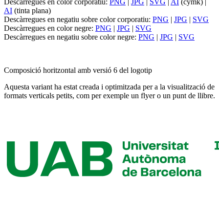
Descàrregues en color corporatiu:
PNG
|
JPG
|
SVG
|
AI
(cymk) |
AI
(tinta plana)
Descàrregues en negatiu sobre color corporatiu:
PNG
|
JPG
|
SVG
Descàrregues en color negre:
PNG
|
JPG
|
SVG
Descàrregues en negatiu sobre color negre:
PNG
|
JPG
|
SVG
Composició horitzontal amb versió 6 del logotip
Aquesta variant ha estat creada i optimitzada per a la visualització de
formats verticals petits, com per exemple un flyer o un punt de llibre.