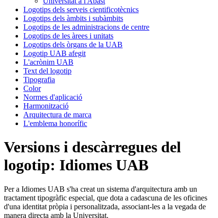
Universitat a l'Abast
Logotips dels serveis cientificotècnics
Logotips dels àmbits i subàmbits
Logotips de les administracions de centre
Logotips de les àrees i unitats
Logotips dels òrgans de la UAB
Logotip UAB afegit
L'acrònim UAB
Text del logotip
Tipografia
Color
Normes d'aplicació
Harmonització
Arquitectura de marca
L'emblema honorífic
Versions i descàrregues del
logotip: Idiomes UAB
Per a Idiomes UAB s'ha creat un sistema d'arquitectura amb un
tractament tipogràfic especial, que dota a cadascuna de les oficines
d'una identitat pròpia i personalitzada, associant-les a la vegada de
manera directa amb la Universitat.