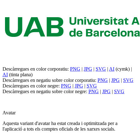
Descàrregues en color corporatiu:
PNG
|
JPG
|
SVG
|
AI
(cymk) |
AI
(tinta plana)
Descàrregues en negatiu sobre color corporatiu:
PNG
|
JPG
|
SVG
Descàrregues en color negre:
PNG
|
JPG
|
SVG
Descàrregues en negatiu sobre color negre:
PNG
|
JPG
|
SVG
Avatar
Aquesta variant d'avatar ha estat creada i optimitzada per a
l'aplicació a tots els comptes oficials de les xarxes socials.