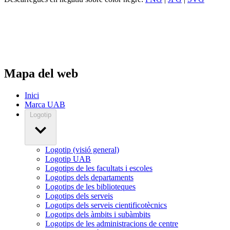
Mapa del web
Inici
Marca UAB
Logotip
Logotip (visió general)
Logotip UAB
Logotips de les facultats i escoles
Logotips dels departaments
Logotips de les biblioteques
Logotips dels serveis
Logotips dels serveis cientificotècnics
Logotips dels àmbits i subàmbits
Logotips de les administracions de centre