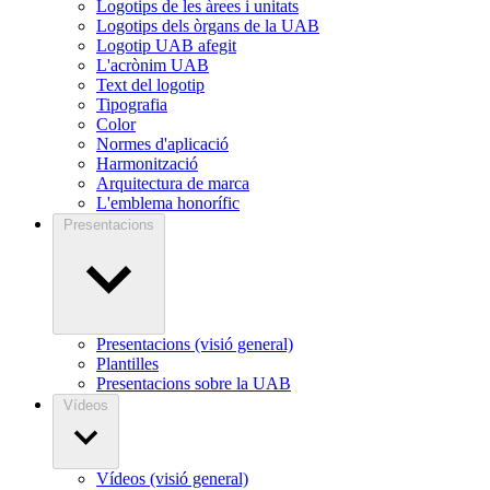
Logotips de les àrees i unitats
Logotips dels òrgans de la UAB
Logotip UAB afegit
L'acrònim UAB
Text del logotip
Tipografia
Color
Normes d'aplicació
Harmonització
Arquitectura de marca
L'emblema honorífic
Presentacions
Presentacions (visió general)
Plantilles
Presentacions sobre la UAB
Vídeos
Vídeos (visió general)