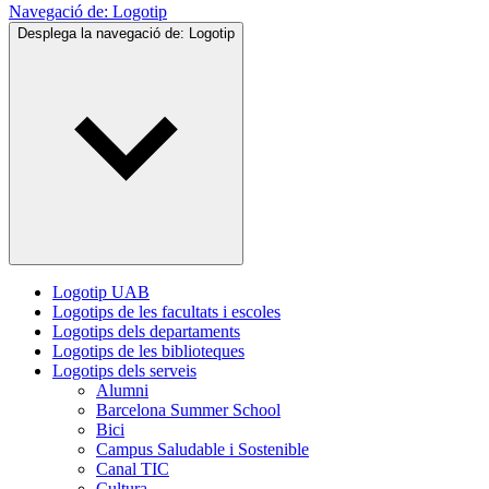
Navegació de:
Logotip
Desplega la navegació de:
Logotip
Logotip UAB
Logotips de les facultats i escoles
Logotips dels departaments
Logotips de les biblioteques
Logotips dels serveis
Alumni
Barcelona Summer School
Bici
Campus Saludable i Sostenible
Canal TIC
Cultura