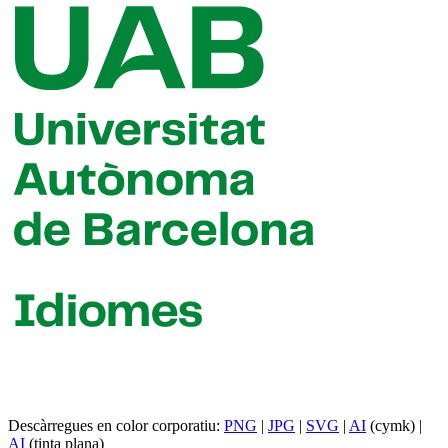
Descàrregues en color corporatiu:
PNG
|
JPG
|
SVG
|
AI
(cymk) |
AI
(tinta plana)