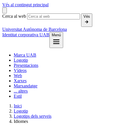
Vés al contingut principal
Cerca al web
Vés
Universitat Autònoma de Barcelona
Identitat corporativa UAB
Menú
Marca UAB
Logotip
Presentacions
Vídeos
Web
Xarxes
Marxandatge
... altres
Estil
Inici
Logotip
Logotips dels serveis
Idiomes