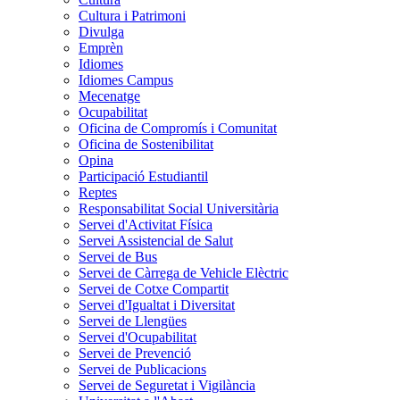
Cultura i Patrimoni
Divulga
Emprèn
Idiomes
Idiomes Campus
Mecenatge
Ocupabilitat
Oficina de Compromís i Comunitat
Oficina de Sostenibilitat
Opina
Participació Estudiantil
Reptes
Responsabilitat Social Universitària
Servei d'Activitat Física
Servei Assistencial de Salut
Servei de Bus
Servei de Càrrega de Vehicle Elèctric
Servei de Cotxe Compartit
Servei d'Igualtat i Diversitat
Servei de Llengües
Servei d'Ocupabilitat
Servei de Prevenció
Servei de Publicacions
Servei de Seguretat i Vigilància