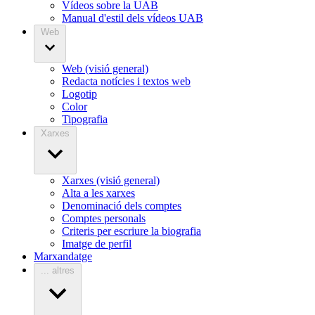
Vídeos sobre la UAB
Manual d'estil dels vídeos UAB
Web
Web (visió general)
Redacta notícies i textos web
Logotip
Color
Tipografia
Xarxes
Xarxes (visió general)
Alta a les xarxes
Denominació dels comptes
Comptes personals
Criteris per escriure la biografia
Imatge de perfil
Marxandatge
... altres