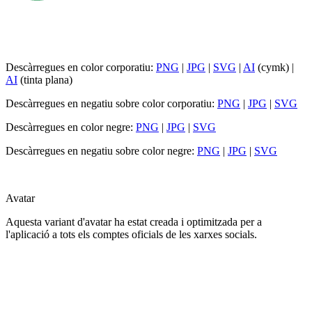
Descàrregues en color corporatiu:
PNG
|
JPG
|
SVG
|
AI
(cymk) |
AI
(tinta plana)
Descàrregues en negatiu sobre color corporatiu:
PNG
|
JPG
|
SVG
Descàrregues en color negre:
PNG
|
JPG
|
SVG
Descàrregues en negatiu sobre color negre:
PNG
|
JPG
|
SVG
Avatar
Aquesta variant d'avatar ha estat creada i optimitzada per a
l'aplicació a tots els comptes oficials de les xarxes socials.