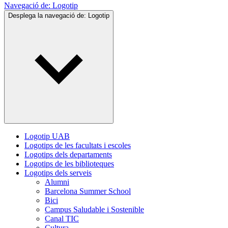
Navegació de:
Logotip
Desplega la navegació de:
Logotip
Logotip UAB
Logotips de les facultats i escoles
Logotips dels departaments
Logotips de les biblioteques
Logotips dels serveis
Alumni
Barcelona Summer School
Bici
Campus Saludable i Sostenible
Canal TIC
Cultura