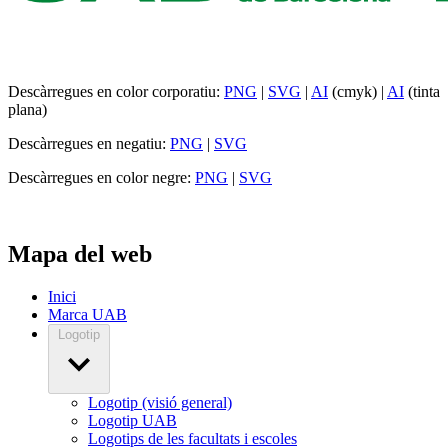
Descàrregues en color corporatiu:
PNG
|
SVG
|
AI
(cmyk) |
AI
(tinta
plana)
Descàrregues en negatiu:
PNG
|
SVG
Descàrregues en color negre:
PNG
|
SVG
Mapa del web
Inici
Marca UAB
Logotip
Logotip (visió general)
Logotip UAB
Logotips de les facultats i escoles