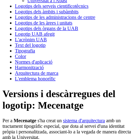
Universitat a l'Abast
Logotips dels serveis cientificotècnics
Logotips dels àmbits i subàmbits
Logotips de les administracions de centre
Logotips de les àrees i unitats
Logotips dels òrgans de la UAB
Logotip UAB afegit
L'acrònim UAB
Text del logotip
Tipografia
Color
Normes d'aplicació
Harmonització
Arquitectura de marca
L'emblema honorífic
Versions i descàrregues del
logotip: Mecenatge
Per a
Mecenatge
s'ha creat un
sistema d'arquitectura
amb un
tractament tipogràfic especial, que dota al servei d'una identitat
pròpia i personalitzada, associant-lo a la vegada de manera directa
amb la Universitat.