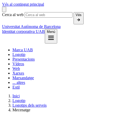
Vés al contingut principal
Cerca al web
Vés
Universitat Autònoma de Barcelona
Identitat corporativa UAB
Menú
Marca UAB
Logotip
Presentacions
Vídeos
Web
Xarxes
Marxandatge
... altres
Estil
Inici
Logotip
Logotips dels serveis
Mecenatge