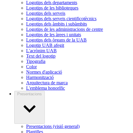
Logotips dels departaments
Logotips de les biblioteques
Logotips dels serveis
Logotips dels serveis cientificotècnics
Logotips dels àmbits i subàmbits
Logotips de les administracions de centre
Logotips de les àrees i unitats
Logotips dels òrgans de la UAB
Logotip UAB afegit
L'acrònim UAB
Text del logotip
Tipografia
Color
Normes d'aplicació
Harmonització
Arquitectura de marca
L'emblema honorífic
Presentacions
Presentacions (visió general)
Plantilles