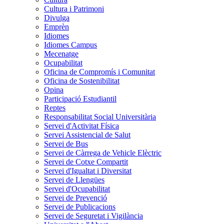
Cultura i Patrimoni
Divulga
Emprèn
Idiomes
Idiomes Campus
Mecenatge
Ocupabilitat
Oficina de Compromís i Comunitat
Oficina de Sostenibilitat
Opina
Participació Estudiantil
Reptes
Responsabilitat Social Universitària
Servei d'Activitat Física
Servei Assistencial de Salut
Servei de Bus
Servei de Càrrega de Vehicle Elèctric
Servei de Cotxe Compartit
Servei d'Igualtat i Diversitat
Servei de Llengües
Servei d'Ocupabilitat
Servei de Prevenció
Servei de Publicacions
Servei de Seguretat i Vigilància