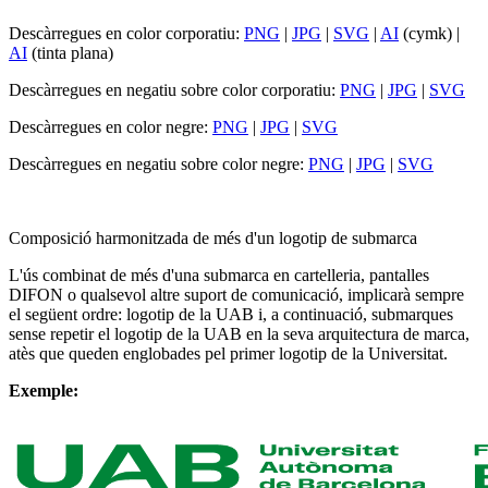
Descàrregues en color corporatiu:
PNG
|
JPG
|
SVG
|
AI
(cymk) |
AI
(tinta plana)
Descàrregues en negatiu sobre color corporatiu:
PNG
|
JPG
|
SVG
Descàrregues en color negre:
PNG
|
JPG
|
SVG
Descàrregues en negatiu sobre color negre:
PNG
|
JPG
|
SVG
Composició harmonitzada de més d'un logotip de submarca
L'ús combinat de més d'una submarca en cartelleria, pantalles
DIFON o qualsevol altre suport de comunicació, implicarà sempre
el següent ordre: logotip de la UAB i, a continuació, submarques
sense repetir el logotip de la UAB en la seva arquitectura de marca,
atès que queden englobades pel primer logotip de la Universitat.
Exemple: