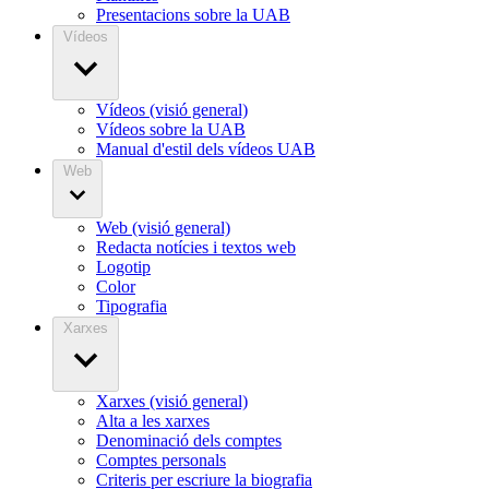
Presentacions sobre la UAB
Vídeos
Vídeos (visió general)
Vídeos sobre la UAB
Manual d'estil dels vídeos UAB
Web
Web (visió general)
Redacta notícies i textos web
Logotip
Color
Tipografia
Xarxes
Xarxes (visió general)
Alta a les xarxes
Denominació dels comptes
Comptes personals
Criteris per escriure la biografia