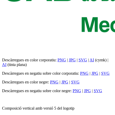
Descàrregues en color corporatiu:
PNG
|
JPG
|
SVG
|
AI
(cymk) |
AI
(tinta plana)
Descàrregues en negatiu sobre color corporatiu:
PNG
|
JPG
|
SVG
Descàrregues en color negre:
PNG
|
JPG
|
SVG
Descàrregues en negatiu sobre color negre:
PNG
|
JPG
|
SVG
Composició vertical amb versió 5 del logotip