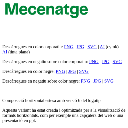
Descàrregues en color corporatiu:
PNG
|
JPG
|
SVG
|
AI
(cymk) |
AI
(tinta plana)
Descàrregues en negatiu sobre color corporatiu:
PNG
|
JPG
|
SVG
Descàrregues en color negre:
PNG
|
JPG
|
SVG
Descàrregues en negatiu sobre color negre:
PNG
|
JPG
|
SVG
Composició horitzontal estesa amb versió 6 del logotip
Aquesta variant ha estat creada i optimitzada per a la visualització de
formats horitzontals, com per exemple una capçalera del web o una
presentació en ppt.