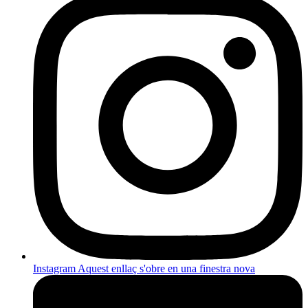
Instagram
Aquest enllaç s'obre en una finestra nova