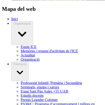
Mapa del web
Inici
Organització
Equip ICE
Memòries i resums d'activitats de l'ICE
Actualitat
Organització
Formació
Professorat Infantil, Primària i Secundària
Seminaris, equips i xarxes
Espai Sant Pau Aules +55 UAB
Estudis docents
Premis Leandre Colomer
PAMeC: Programa d’acompanyament i millora en