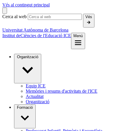
Vés al contingut principal
Cerca al web
Vés
Universitat Autònoma de Barcelona
Institut de
Ciències de l'Educació ICE
Menú
Organització
Equip ICE
Memòries i resums d'activitats de l'ICE
Actualitat
Organització
Formació
Professorat Infantil, Primària i Secundària